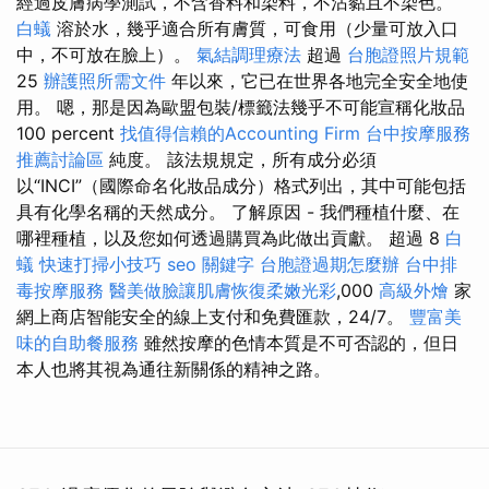
經過皮膚病學測試，不含香料和染料，不沾黏且不染色。
白蟻
溶於水，幾乎適合所有膚質，可食用（少量可放入口
中，不可放在臉上）。
氣結調理療法
超過
台胞證照片規範
25
辦護照所需文件
年以來，它已在世界各地完全安全地使
用。 嗯，那是因為歐盟包裝/標籤法幾乎不可能宣稱化妝品
100 percent
找值得信賴的Accounting Firm
台中按摩服務
推薦討論區
純度。 該法規規定，所有成分必須
以“INCI”（國際命名化妝品成分）格式列出，其中可能包括
具有化學名稱的天然成分。 了解原因 - 我們種植什麼、在
哪裡種植，以及您如何透過購買為此做出貢獻。 超過 8
白
蟻
快速打掃小技巧
seo 關鍵字
台胞證過期怎麼辦
台中排
毒按摩服務
醫美做臉讓肌膚恢復柔嫩光彩
,000
高級外燴
家
網上商店智能安全的線上支付和免費匯款，24/7。
豐富美
味的自助餐服務
雖然按摩的色情本質是不可否認的，但日
本人也將其視為通往新關係的精神之路。