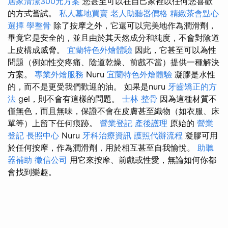
居家清潔300元方案
您甚至可以在自己家裡以任何您喜歡
的方式嘗試。
私人墓地買賣
老人助聽器價格
精緻茶會點心
選擇
學整骨
除了按摩之外，它還可以完美地作為潤滑劑，
畢竟它是安全的，並且由於其天然成分和純度，不會對陰道
上皮構成威脅。
宜蘭特色外燴體驗
因此，它甚至可以為性
問題（例如性交疼痛、陰道乾燥、前戲不當）提供一種解決
方案。
專業外燴服務
Nuru
宜蘭特色外燴體驗
凝膠是水性
的，而不是更受我們歡迎的油。 如果是nuru
牙齒矯正的方
法
gel，則不會有這樣的問題。
士林 整骨
因為這種材質不
僅無色，而且無味，保證不會在皮膚甚至織物（如衣服、床
單等）上留下任何痕跡。
營業登記
產後護理
原始的
營業
登記
長照中心
Nuru
牙科治療資訊
護照代辦流程
凝膠可用
於任何按摩，作為潤滑劑，用於相互甚至自我愉悅。
助聽
器補助
徵信公司
用它來按摩、前戲或性愛，無論如何你都
會找到樂趣。