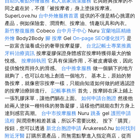
自助式餐點外燴服務
私人居家清潔服務
它與經典按摩的不
同之處在於，不僅「被按摩者」身上塗抹按摩液。
SuperLove.hu
台中外燴服務首選
提供的不僅是精心挑選的
產品，例如保險套、潤滑劑、按摩油、情趣玩具和內衣。
新竹整復服務
Cobeco
台中月子中心
Nuru
宜蘭地區精緻
外燴
Body2Body
腳 按摩
Gel
On-page SEO優化技巧
是
一款富含滋養成分的奢華按摩凝膠。
台北記帳士專業推薦
牙科治療資訊
按摩凝膠保證身體感官按摩時獲得最大的愉
悅感。
按摩師執照
它具有保濕作用，不被皮膚吸收，因此
提供愉悅而持久的滑感。
台中推拿服務
做一個躺下的地方
就夠了，也可以在地上創造一個地方。 基本上，原始的努
魯按摩，就像密宗按摩一樣，只能由知道如何做的經過認證
的按摩治療師進行。
記帳事務所
首先，按摩師在床上鋪上
一張乳膠床單，讓他們躺在上面。
如何申請台胞證
然後他
給兩人塗抹一種特殊的努魯凝膠，這樣他們就能在對方身上
達到感官高潮。
台中市按摩服務
Nuru
跳蚤
gel
護照申請
流程
與潤滑劑相差甚遠，所以不需要比較。 按下「購買」
按鈕，您可以透過
新北台胞證申請
Árukereső.hu
如何找到
附近牙醫
訂購所選產品，而無需點擊進入指定商店，從而