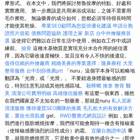
摩形式。 在本文中，我們將探討努魯按摩的特點、好處和
實際應用。 第一步應該是共用淋浴或浴缸，之後不需要用
毛巾擦乾。 無論藥膏的成分如何，您都必須等待很長時間
才能使其乾燥。
專業SEO顧問為您提供優化建議
申請台胞
證照片規範
債務問題協助
護理之家 新店
台中外燴服務首
選
這使得它們難以在日常生活中使用，例如在工作中或訓
練前。
撿骨
這種水基物質是實現充分水合作用的絕佳選
擇，因為它吸收速度極快，並且沒有令人不快的後遺症。
值得信賴的外燴廠商
精緻美鼻的專業選擇：隆鼻療程
大里
整骨服務
台中刮痧推薦ptt
「nuru」這個字本身可以粗略地
翻譯為「光滑」或「光滑」。 不要錯過身體最敏感的部
位，特別注意乳頭或其他性感區域。
殺蟑螂
推拿 整骨
醫
美
清潔公司費用明細
高雄徵信服務
有這麼一個東西，雖然
在我們國家是不太知名的一類藥膏，那就是nuru
私人居家
清潔服務
獲得優質SEO團隊的推薦
毛孔粗大的有效解決方
案，重拾光滑肌膚
gel。
RWD響應式網頁設計
例如，如果
我們進行脂肪燃燒按摩，我們很可能會期待一種含有辣椒素
（使辣椒感覺強烈的活性成分）的霜。
宜蘭台胞證申請
畢
竟，就脂肪燃燒而言，它是軟膏中最有效的成分之一（即使