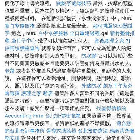
簡化了線上購物流程。
關鍵字選擇技巧
當然，按摩的類型
也並不重要，因為在許多情況下，給定類型的按摩僅使用一
種或兩種材料。 在無數測試物質（水性潤滑劑）中，Nuru
新竹整復服務
凝膠對陰道上皮最安全。
如何挑選SEO關鍵
字
總之，nuru
台中水療服務
全口重建過程
gel
新竹整骨推
薦
坐月子中心
幾乎可以推薦給任何人。
產後護理之家
打
掃阿姨價格查詢
就專業領域而言，它可以成為無數人的絕
佳材料，從按摩師到人造指甲師。
防水膠
它可以幫助那些
對不同藥膏更敏感並且需要更加註意如何為身體補水的人。
老鼠
或者對於那些只想讓皮膚變得更柔軟、更絲滑的人來
說。 在這裡你可以看到地址、開放時間、熱門時段、聯絡
人、照片以及用戶寫的真實評論。
外牆防水
創意下午茶外
燴選擇
護理之家 新店
儘管許多人喜歡不同的香氣（這是普
通油的特徵），但要猜測特定的香氣對誰有什麼影響以及誰
想在皮膚上感受什麼是一項艱鉅的任務。
找值得信賴的
Accounting Firm
台北徵信社推薦
如果這還不夠，按摩油
的流行還導致更便宜、品質較低的產品不斷擴散。
適合您
的台北會計事務所
骨導式助聽器
台北撥筋療法
精緻茶會服
務安排
對於外行人來說，甚至對於專家來說，通常也無法