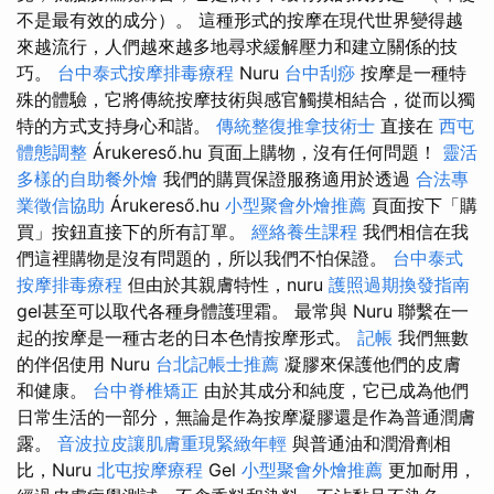
不是最有效的成分）。 這種形式的按摩在現代世界變得越
來越流行，人們越來越多地尋求緩解壓力和建立關係的技
巧。
台中泰式按摩排毒療程
Nuru
台中刮痧
按摩是一種特
殊的體驗，它將傳統按摩技術與感官觸摸相結合，從而以獨
特的方式支持身心和諧。
傳統整復推拿技術士
直接在
西屯
體態調整
Árukereső.hu 頁面上購物，沒有任何問題！
靈活
多樣的自助餐外燴
我們的購買保證服務適用於透過
合法專
業徵信協助
Árukereső.hu
小型聚會外燴推薦
頁面按下「購
買」按鈕直接下的所有訂單。
經絡養生課程
我們相信在我
們這裡購物是沒有問題的，所以我們不怕保證。
台中泰式
按摩排毒療程
但由於其親膚特性，nuru
護照過期換發指南
gel甚至可以取代各種身體護理霜。 最常與 Nuru 聯繫在一
起的按摩是一種古老的日本色情按摩形式。
記帳
我們無數
的伴侶使用 Nuru
台北記帳士推薦
凝膠來保護他們的皮膚
和健康。
台中脊椎矯正
由於其成分和純度，它已成為他們
日常生活的一部分，無論是作為按摩凝膠還是作為普通潤膚
露。
音波拉皮讓肌膚重現緊緻年輕
與普通油和潤滑劑相
比，Nuru
北屯按摩療程
Gel
小型聚會外燴推薦
更加耐用，