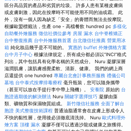
區分高品質的產品和劣質的垃圾。 許多人患有某種皮膚病
或皮膚刺激，因此在按摩時不可能使用不同的油或霜。 此
外，沒有一個人因為缺乏「安全」的膏體而無法去按摩院。
根據歐盟標籤法，生產 one - 高檔餐飲 hundred pc
多樣化
自助餐外燴服務
徵信社價位參考
房屋 漏水
台中脊椎矯正
台中整復推薦
台中外燴服務首選
台北徵信社推薦
營業用冰
箱
純化妝品幾乎是不可能的。
實惠的 buffet 外燴價格方案
台中月子中心
根據法律規定，所有成分都必須以“INCI”格式
列出，其中包括具有化學名稱的天然成分。 Nuru 凝膠深層
滋潤肌膚，讓肌膚感覺柔軟、清新、健康。 我們的網上商
店還提供 one hundred
專屬台北會計事務所服務
禮儀公司
墓地
台中泰式按摩排毒療程
毫升瓶裝，您可以隨身攜帶
（甚至可以放在手提行李中帶上飛機）。
安養院
原始的
台
胞證過期後的解決辦法
Nuru
關鍵字選擇技巧
凝膠由藻
類、礦物質和保濕物質組成。
新竹徵信社服務
全面了解台
胞證
美式整復技術課程
普通油脂通常會在皮膚上形成令人
不快的黏性層，使用後必須徹底清洗掉。 Nuru
歐式料理外
燴方案
頂樓 漏水
凝膠不僅可以透過沙龍或健康之旅獲得。