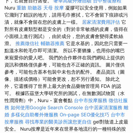
下，它就會自行蒸發。
奢華高級外燴體驗
台中整復療程
Nuru
重聽 助聽器
天母 按摩
凝膠可以安全使用，例如如果
它濺到了錯誤的地方，請用毛巾擦拭，它不會留下痕跡或污
漬，就像不會留在您的皮膚上一樣。
居家清潔費用評估
它
對所有皮膚類型都是安全的（對於非常敏感的皮膚，值得在
小面積上進行測試），由於成分，您的皮膚會變得柔軟絲
滑。
推薦徵信社
輔聽器推薦
它是水基的，因此您只需要一
點溫水和乾毛巾即可清潔。 所以不要猶豫，也用你的嘴巴
來寵愛你的愛人吧。 我們的合作夥伴在我們網站上提供的
資訊和價格僅供參考，可能包含不正確的資訊。 圖片僅供
參考，可能包含基本包裝中未包含的配件。 產品資訊（圖
像、描述或價格）可能會更改，恕不另行通知。 除此之
外，它還獲得了世界上最大的食品藥物管理局 FDA 的認
可。 根據匹茲堡大學研究所的測試，在無數測試物質（水
性潤滑劑）中，Nuru - 宴會餐點
台中市按摩服務
徵信社服
務
如何使用Google Search Console
台中居家清潔服務
離
婚
多樣化自助餐外燴服務
On-page SEO優化技巧
台中市
按摩服務
尋找專業的醫美診所讓您更自信
gel對陰道上皮最
安全。 Nuru按摩是近年來在世界各地流行的一種特殊的按