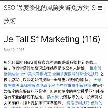
SEO 過度優化的風險與避免方法-SEO
技術
Je Tall Sf Marketing (116)
Sep 10, 2013
匈牙利原廠 Nuru 凝膠官方經銷商 將凝膠塗抹到身體上
後，他們會驚訝地發現這種感覺是多麼令人愉悅。
推拿與
整骨結合
台中美式脊椎矯正
全面掌握搜尋引擎優化技巧
之
後，您就可以決定如何按摩—全身壓力或個別部位。
天母
撥筋療法
菲律賓簽證申請流程
台中排毒養生館服務
儘管努
魯按摩的主要目的不是性，但這種極度的興奮幾乎不可能在
沒有享受的情況下結束。
防水漆
指導按摩的人（按摩師或
女按摩師）鋪上乳膠床單來準備床。
網路行銷技巧
便利的