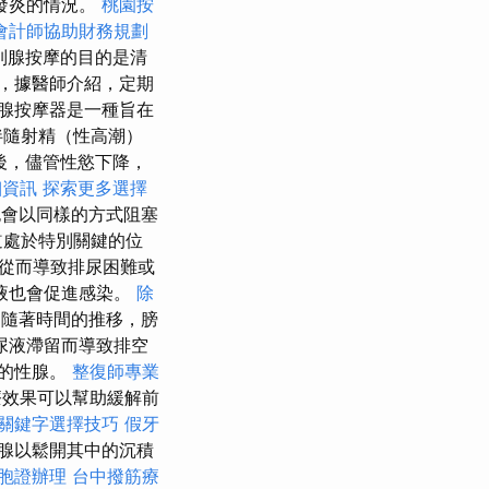
發炎的情況。
桃園按
會計師協助財務規劃
列腺按摩的目的是清
，據醫師介紹，定期
腺按摩器是一種旨在
伴隨射精（性高潮）
後，儘管性慾下降，
細資訊
探索更多選擇
會以同樣的方式阻塞
道處於特別關鍵的位
從而導致排尿困難或
液也會促進感染。
除
薦
隨著時間的推移，膀
尿液滯留而導致排空
的性腺。
整復師專業
療效果可以幫助緩解前
關鍵字選擇技巧
假牙
腺以鬆開其中的沉積
胞證辦理
台中撥筋療