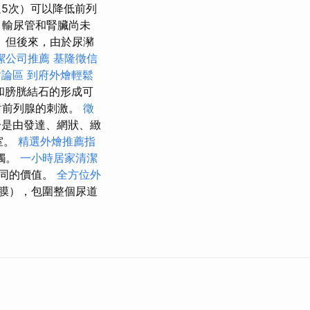
5次）可以降低前列
、輸尿管和腎臟尚未
 但後來，由於尿瀦
潔公司推薦
基隆徵信
討論區
到府外燴輕鬆
和膀胱結石的形成可
對前列腺的刺激。
徵
是由發達、網狀、緻
室。
精選外燴推薦指
觸。
一小時居家清潔
同的價值。
全方位外
膜），包圍整個尿道