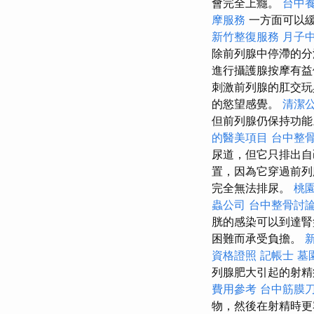
會完全上癮。
台中
摩服務
一方面可以
新竹整復服務
月子
除前列腺中停滯的
進行攝護腺按摩有
刺激前列腺的肛交玩
的慾望感覺。
清潔
但前列腺仍保持功
的醫美項目
台中整
尿道，但它只排出自
置，因為它穿過前列
完全無法排尿。
桃
蟲公司
台中整骨討
胱的感染可以到達
困難而承受負擔。
資格證照
記帳士
墓
列腺肥大引起的射精
費用參考
台中筋膜
物，然後在射精時