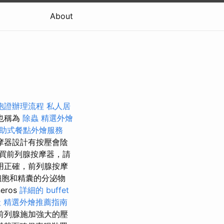
About
胞證辦理流程
私人居
也稱為
除蟲
精選外燴
助式餐點外燴服務
摩器設計有按壓會陰
買前列腺按摩器，請
用正確，前列腺按摩
細胞和精囊的分泌物
eros
詳細的 buffet
社
精選外燴推薦指南
前列腺施加強大的壓