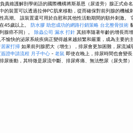
 年，負責維護解剖學術語的國際機構將斯基恩（尿道旁）腺正式命名
中的裝置可以透過拉伸PC肌來移動，從而確保對前列腺的機械刺
性高潮。 該裝置還可用於自慰和其他性活動期間的額外刺激。 
在45歲以上。
防水膠
助您成功的網路行銷策略
台北整骨技術
前列腺癌不同）。
除蟲公司
漏水 打針
其頻率隨著年齡的增長而增
令人不愉快的泌尿系統疾病正變得越來越頻繁和嚴重，成為主要的
行居家打掃
如果前列腺肥大（增生），排尿會更加困難，尿流減
賓簽證申請流程
月子中心
-
老鼠
即使在晚上，排尿時間也會變
排尿衝動，其特徵是尿流中斷、排尿疼痛、無法憋尿（尿失禁）