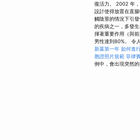
復活力。 2002
設計使得放置在直腸
觸陰莖的情況下引發
的疾病之一，多發生
揮著重要作用（與
男性達到80%。 
新墓第一年
如何進
胞證照片規範
菲律
例中，會出現突然的