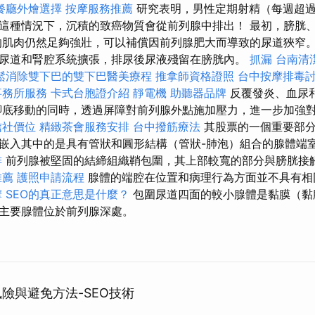
餐廳外燴選擇
按摩服務推薦
研究表明，男性定期射精（每週超過
這種情況下，沉積的致癌物質會從前列腺中排出！ 最初，膀胱
的肌肉仍然足夠強壯，可以補償因前列腺肥大而導致的尿道狹窄。
尿道和腎腔系統擴張，排尿後尿液殘留在膀胱內。
抓漏
台南清
鬆消除雙下巴的雙下巴醫美療程
推拿師資格證照
台中按摩排毒
事務所服務
卡式台胞證介紹
靜電機
助聽器品牌
反覆發炎、血尿
腳底移動的同時，透過屏障對前列腺外點施加壓力，進一步加強
信社價位
精緻茶會服務安排
台中撥筋療法
其股票的一個重要部分
嵌入其中的是具有管狀和圓形結構（管狀-肺泡）組合的腺體端
排
前列腺被堅固的結締組織鞘包圍，其上部較寬的部分與膀胱接
推薦
護照申請流程
腺體的端腔在位置和病理行為方面並不具有相
摩
SEO的真正意思是什麼？
包圍尿道四面的較小腺體是黏膜（黏
主要腺體位於前列腺深處。
風險與避免方法-SEO技術