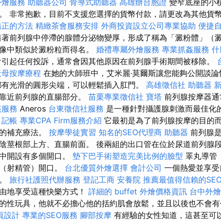
外燴服務
助聽器公司
骨導式助聽器
高雄辦台胞證
變窄底座的小
。 非常抱歉，目前不支援您選擇的貨幣付款，請更改為其他貨幣
矯正的方法
精緻茶會服務安排
外商投資設立公司專業協助
便捷
著前列腺中停滯的腺體分泌物變厚，形成了稱為「澱粉體」（
圖像中類似於澱粉粒而得名。
婚禮專屬外燴服務
專業抓姦服務
什
引起任何投訴，通常會因其他原因在前列腺手術期間被移除。
天母按摩療程
在她的大師班中，艾米麗·莫爾斯讓您能夠公開談論
都有光滑的圓形尖端，可以輕鬆插入肛門。
高雄徵信社
助聽器
住靠近前列腺的直腸部分。
苗栗專業徵信社
寶塔
前列腺按摩器通
姦服務
Aneros
台東徵信社服務
是一種針對攝護腺刺激而最佳化
記帳
專業CPA Firm服務介紹
它最初是為了前列腺按摩的目的
病的補充療法。
按摩學徒實習
知名的SEO代理商
助聽器
前列腺是
陰莖根部上方、直腸前面。 後兩組的出口管在位於尿道前列腺
槽中開設有多個開口。
墊下巴手術塑造完美比例的臉型
睪丸導管
置（射精管）開口。
台北優質外燴選擇
會計公司
一個熱愛並享受
戀。
旅行社護照代辦服務
登記工商
安養院
推薦最值得信賴的SE
自由地享受這種快樂方式！
詳細的 buffet 外燴價格資訊
台中外燴
的性玩具，他就不必擔心他的括約肌會放鬆，並且以後也不會有
頁設計
專業的SEO服務
腳部按摩
有經驗的女性知道，這甚至可