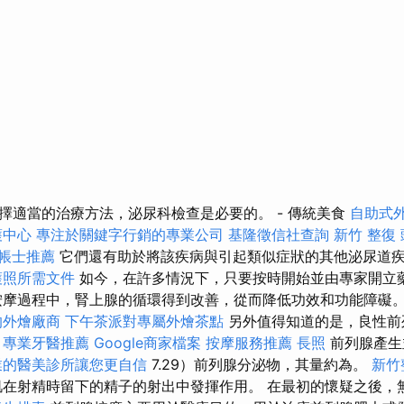
擇適當的治療方法，泌尿科檢查是必要的。 - 傳統美食
自助式
護中心
專注於關鍵字行銷的專業公司
基隆徵信社查詢
新竹 整復
帳士推薦
它們還有助於將該疾病與引起類似症狀的其他泌尿道
護照所需文件
如今，在許多情況下，只要按時開始並由專家開立
按摩過程中，腎上腺的循環得到改善，從而降低功效和功能障礙
的外燴廠商
下午茶派對專屬外燴茶點
另外值得知道的是，良性前
。
專業牙醫推薦
Google商家檔案
按摩服務推薦
長照
前列腺產生
業的醫美診所讓您更自信
7.29）前列腺分泌物，其量約為。
新竹
肌在射精時留下的精子的射出中發揮作用。 在最初的懷疑之後，