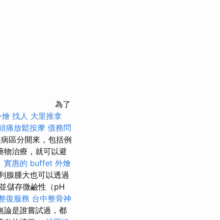
為了
外燴
找人
大里推拿
頭痛放鬆按摩
債務問
疾病區分開來，包括例
藥物治療，就可以避
。
實惠的 buffet 外燴
列腺腫大也可以透過
並儲存微鹼性（pH
整復服務
台中整骨神
無論是誰嘗試過，都