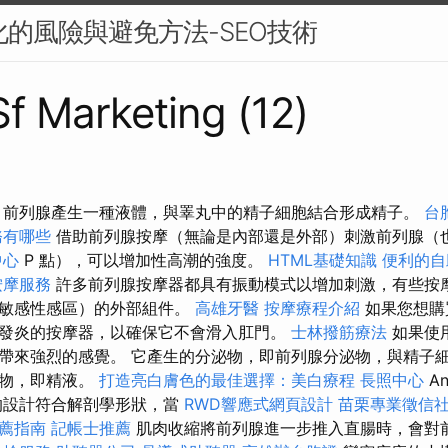
優化的風險與避免方法-SEO技術
Sf Marketing (12)
 前列腺產生一種液體，與睪丸中的精子細胞結合形成精子。
台
務有哪些
借助前列腺按摩（無論是內部還是外部）刺激前列腺（
中心
P 點），可以增加性高潮的強度。
HTML基礎知識
便利的自
按摩服務
許多前列腺按摩器都具有振動模式以增加刺激，有些按
的敏感性感區）的外部組件。
高雄牙醫
按摩療程介紹
如果您想購
發炎的按摩器，以確保它不會滑入肛門。
士林撥筋療法
如果使
帶來強烈的感覺。 它產生的分泌物，即前列腺分泌物，與精子
泌物，即精液。
打造亮白膚色的最佳選擇：美白療程
長照中心
An
的設計符合解剖學形狀，當
RWD響應式網頁設計
苗栗專業徵信
薦指南
記帳士推薦
肌肉收縮將前列腺進一步推入直腸時，會對