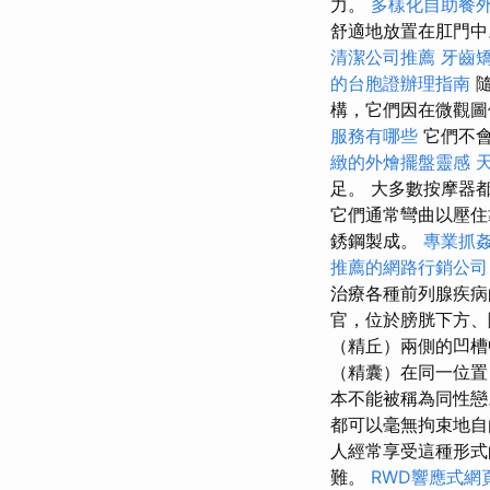
力。
多樣化自助餐
舒適地放置在肛門中
清潔公司推薦
牙齒
的台胞證辦理指南
隨
構，它們因在微觀
服務有哪些
它們不會
緻的外燴擺盤靈感
足。 大多數按摩器
它們通常彎曲以壓
銹鋼製成。
專業抓
推薦的網路行銷公司
治療各種前列腺疾
官，位於膀胱下方、
（精丘）兩側的凹
（精囊）在同一位
本不能被稱為同性
都可以毫無拘束地
人經常享受這種形式
難。
RWD響應式網