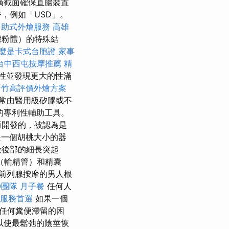
橫截面確保直腸裝置
，例如「USD」。
自助式外燴服務
高雄
澱粉體）的特殊結
麼是卡式台胞證
家事
台中西屯按摩推薦
精
性並發現更大的性滿
新竹高評價外燴方案
常由醫用級矽膠或不
的專利性輔助工具。
而開發的，被認為是
一個胡桃大小的器
段後部的細長突起
（輸精管）和精囊
前列腺按摩的男人根
O團隊
月子餐
任何人
服務首選
如果一個
任何糞便滯留的困
以使最鬆弛的陰莖恢