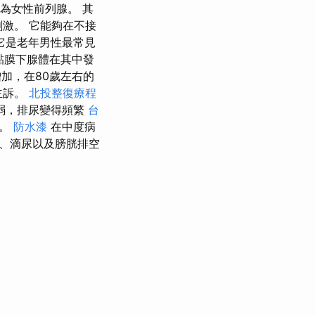
為女性前列腺。 其
激。 它能夠在不接
它是老年男性最常見
黏膜下腺體在其中發
加，在80歲左右的
主訴。
北投整復療程
弱，排尿變得頻繁
台
長。
防水漆
在中度病
、滴尿以及膀胱排空