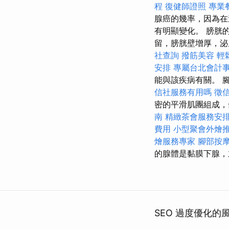
程
復健師證照
專業
腺癌的幾率，因為在
有明顯變化。 膀胱
留，膀胱壁增厚，泌
社查詢
撥筋美容
輕
安排
專屬台北會計
能與該疾病有關。 
信社服務有用嗎
徵
密的平滑肌團組成，
南
精緻茶會服務安
費用
小型聚會外燴
燴服務專家
腳部按
的腺體是黏膜下腺，
SEO 過度優化的