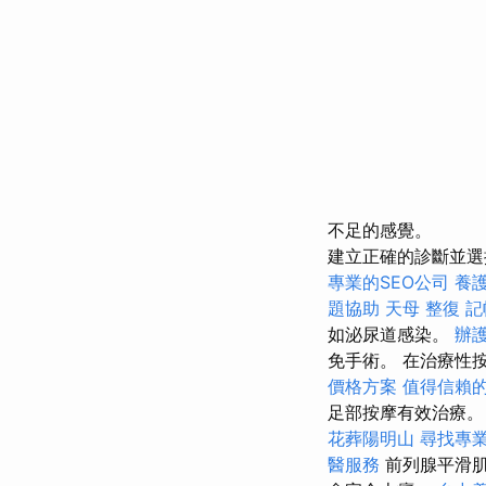
不足的感覺。
建立正確的診斷並選
專業的SEO公司
養
題協助
天母 整復
記
如泌尿道感染。
辦
免手術。 在治療性
價格方案
值得信賴
足部按摩有效治療
花葬陽明山
尋找專
醫服務
前列腺平滑