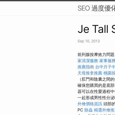
SEO 過度
Je Tall 
Sep 10, 2013
前列腺按摩效力問題
家清潔服務
家事服
推薦指南
台中月子
天母推拿推薦
桃園
（肛門和陰囊之間
確保您購買的是底部
器可以在性愛過程中
一起形成男性性分
外燴價格資訊
頭部
PC
除蟲
精選外燴推