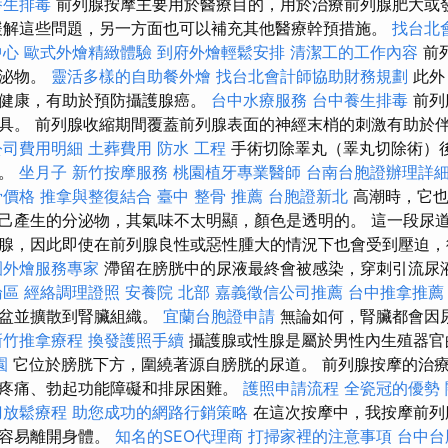
養生排毒
前列腺按摩主要用於醫療目的，用於治療前列腺肥大或
緩解這些問題，另一方面也可以補充其他醫療幹預措施。
找台北
中心
歐式外燴精緻體驗
到府外燴輕鬆安排
清潔工的工作內容
前
分泌物。
靈活多樣的自助餐外燴
找台北會計師協助財務規劃
此外
益健康，有助於預防攝護腺癌。
台中水療服務
台中養生排毒
前列
具。 前列腺收縮期間覆蓋前列腺表面的神經末梢的刺激有助於
公司費用明細
土葬費用
防水 工程
手術切除睪丸（睪丸切除術）
能。
坐月子
新竹按摩服務
桃園植牙專業醫師
台南台胞證辦理詳
骨價格
推拿與整復結合
臺中 整骨 推薦
台胞證新北
高潮時，它也
己產生的分泌物，其氣味不太明顯，顏色是透明的。 這一段尿
腺，因此即使在前列腺良性或惡性腫大的情況下也會受到壓迫，
園外燴服務專家
滯留在膀胱中的尿液最終會被感染，穿刺引流尿
論區
經絡調理證照
安養院 北部
嘉義徵信公司推薦
台中推拿推
腎盆並擴散到腎臟組織。
宜蘭台胞證申請
無論如何，腎臟都會因
新竹推拿療程
換發護照手續
攝護腺或性腺是屬於男性內生殖器官
園
它位於膀胱下方，圍繞著源自膀胱的尿道。 前列腺按摩的治
疼痛、勃起功能障礙和排尿困難。
護照申請流程
全瓷冠的優勢
刀放鬆療程
助您成功的網路行銷策略
在這次按摩中，我按摩前列
更容易離開身體。
知名的SEO代理商
打掃家裡的注意事項
台中台