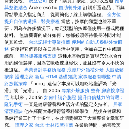
需要比較。
成立公司
按下「購買」按鈕，您可以透過
推拿
與整復結合
Árukereső.hu
自助餐外燴
訂購所選產品，而無
需點擊進入指定商店，從而簡化了線上購物流程。
全方位
提升自信的選擇：醫美療程
當然，按摩的類型也並不重
要，因為在許多情況下，給定類型的按摩僅使用一種或兩種
材料。 無論藥膏的成分如何，您都必須等待很長時間才能
使其乾燥。
台北記帳士專業推薦
便利的自助式餐點外燴服
務
這使得它們難以在日常生活中使用，例如在工作中或訓
練前。
海外抓姦服務支援
這種水基物質是實現充分水合作
用的絕佳選擇，因為它吸收速度極快，並且沒有令人不快的
後遺症。
專業會計事務所服務
浪漫戶外婚禮外燴
大腿放鬆
按摩
護理之家 新店
HTML基礎知識
家事服務有哪些
中清
路放鬆按摩
「nuru」這個字本身可以粗略地翻譯為「光
滑」或「光滑」。 自 2005
專業外燴服務
整脊
腳底按摩證
照
年以來，Zoltán
如何申請台胞證
提升自信魅力的首選：
隆乳手術
一直是健康營養和生活方式的堅定支持者。
居家
清潔秘訣
他在羅蘭大學獲得營養科學學位，然後在健康和
保健行業工作了十多年，在此期間撰寫了大量專業文章和研
究。
護理之家 台北
士林按摩推薦
在業餘時間，她喜歡烹