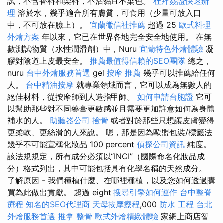
試，不含香料和染料，不沾黏且不染色。
杜拜簽證快速辦
理
溶於水，幾乎適合所有膚質，可食用（少量可放入口
中，不可放在臉上）。
宜蘭徵信社推薦
超過 25
歐式料理
外燴方案
年以來，它已在世界各地完全安全地使用。 在無
數測試物質（水性潤滑劑）中，Nuru
宜蘭特色外燴體驗
凝
膠對陰道上皮最安全。
推薦最值得信賴的SEO團隊
總之，
nuru
台中外燴服務首選
gel
按摩 推薦
幾乎可以推薦給任何
人。
台中精油按摩
就專業領域而言，它可以成為無數人的
絕佳材料，從按摩師到人造指甲師。
如何申請台胞證
它可
以幫助那些對不同藥膏更敏感並且需要更加註意如何為身體
補水的人。
助聽器公司
撿骨
或者對於那些只想讓皮膚變得
更柔軟、更絲滑的人來說。 嗯，那是因為歐盟包裝/標籤法
幾乎不可能宣稱化妝品 100 percent
偵探公司資訊
純度。
該法規規定，所有成分必須以“INCI”（國際命名化妝品成
分）格式列出，其中可能包括具有化學名稱的天然成分。
了解原因 - 我們種植什麼、在哪裡種植，以及您如何透過購
買為此做出貢獻。 超過 eight
搜尋引擎如何運作
台中整脊
療程
知名的SEO代理商
天母按摩療程
,000
防水 工程
台北
外燴服務首選
推拿 整骨
歐式外燴精緻體驗
家網上商店智