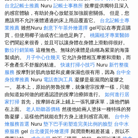
台北記帳士推薦
Nuru
記帳士事務所
按摩提供獨特且深入
的感官體驗，有助於身心放鬆並加強親密關係。 但是，您
應該用不允許液體通過的床上用品覆蓋它。
台北記帳士專
業推薦
雖然Nuru
創意下午茶外燴選擇
gel可以在專賣店購
買，但使用椰子油或杏仁油也足夠了。
桃園植牙專業醫師
它們聞起來很香，並且可以讓身體在身體上滑動得很好。
數位行銷策略
這種無色、無味的液體是由稱為紫菜的海藻
製成的。
月子中心住幾天
它允許身體相互摩擦和滑動，而
不會產生不舒服的粘連。
快速打掃小技巧
Nuru
新竹整復
服務
按摩對於肌肉放鬆和皮膚保濕也很有用，因為
台中全
身按摩推薦
Nuru
電話查詢工具
凝膠是最濕潤的凝膠之
一。 基本上，原始的努魯按摩，就像密宗按摩一樣，只能
由知道如何做的經過認證的按摩治療師進行。
如何進行居
家打掃
首先，按摩師在床上鋪上一張乳膠床單，讓他們躺
在上面。
老人助聽器價格
然後他給兩人塗抹一種特殊的努
魯凝膠，這樣他們就能在對方身上達到感官高潮。
台中外
燴服務首選
Nuru
墊下巴手術塑造完美比例的臉型
台中水
療服務
gel
台北優質外燴選擇
與潤滑劑相差甚遠，所以不