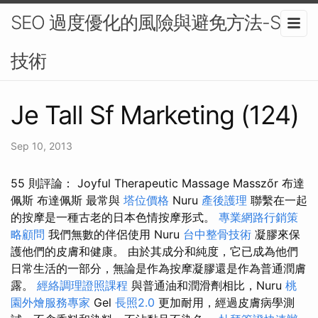
SEO 過度優化的風險與避免方法-SEO
技術
Je Tall Sf Marketing (124)
Sep 10, 2013
55 則評論： Joyful Therapeutic Massage Masszőr 布達
佩斯 布達佩斯 最常與
塔位價格
Nuru
產後護理
聯繫在一起
的按摩是一種古老的日本色情按摩形式。
專業網路行銷策
略顧問
我們無數的伴侶使用 Nuru
台中整骨技術
凝膠來保
護他們的皮膚和健康。 由於其成分和純度，它已成為他們
日常生活的一部分，無論是作為按摩凝膠還是作為普通潤膚
露。
經絡調理證照課程
與普通油和潤滑劑相比，Nuru
桃
園外燴服務專家
Gel
長照2.0
更加耐用，經過皮膚病學測