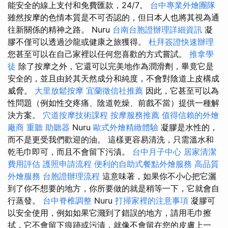
能安全的線上支付和免費匯款，24/7。
台中專業外燴團隊
雖然按摩的色情本質是不可否認的，但日本人也將其視為通
往新關係的精神之路。 Nuru
台南台胞證辦理詳細資訊
凝
膠不僅可以透過沙龍或健康之旅獲得。
杜拜簽證快速辦理
您甚至可以在自己家裡以任何您喜歡的方式嘗試。
推拿學
徒
除了按摩之外，它還可以完美地作為潤滑劑，畢竟它是
安全的，並且由於其天然成分和純度，不會對陰道上皮構成
威脅。
大里放鬆按摩
宜蘭徵信社推薦
因此，它甚至可以為
性問題（例如性交疼痛、陰道乾燥、前戲不當）提供一種解
決方案。
穴道按摩技術課程
按摩服務推薦
值得信賴的外燴
廠商
重聽 助聽器
Nuru
歐式外燴精緻體驗
凝膠是水性的，
而不是更受我們歡迎的油。 這樣更容易清洗，只需溫水和
乾毛巾即可，而且不會留下污漬。
台中月子中心
居家清潔
費用評估
護照申請流程
便利的自助式餐點外燴服務
高品質
外燴服務
台胞證辦理流程
這意味著，如果你不小心把它灑
到了你不想要的地方，你所要做的就是稍等一下，它就會自
行蒸發。
台中脊椎調整
Nuru
打掃家裡的注意事項
凝膠可
以安全使用，例如如果它濺到了錯誤的地方，請用毛巾擦
拭，它不會留下痕跡或污漬，就像不會留在您的皮膚上一