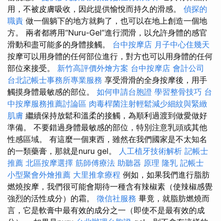
用，不被皮膚吸收，因此提供愉悅而持久的滑感。
偵探的
職責
做一個躺下的地方就夠了，也可以在地上創造一個地
方。 兩者都將用“Nuru-Gel”進行潤滑，以允許身體的感官
滑動和盡可能多的身體接觸。
台中按摩店
月子中心住幾天
按摩可以用身體的任何部位進行，對方也可以用身體的任何
部位來接受。
新竹高評價外燴方案
台中按摩店
會計公司
台北記帳士事務所專業服務
享受滑滑的全身按摩後，用手
觸摸身體最敏感的部位。
如何申請台胞證
學習整骨技巧
台
中按摩服務推薦討論區
肉毒桿菌注射輕鬆減少細紋與緊緻
肌膚
繼續保持放鬆和溫柔的接觸，為順利過渡到做愛做好
準備。 不要錯過身體最敏感的部位，特別注意乳頭或其他
性感區域。 有這麼一個東西，雖然在我們國家是不太知名
的一類藥膏，那就是nuru gel。
人工植牙技術解析
記帳士
推薦
北區按摩選擇
筋師傅療法
助聽器 原理
隆乳
記帳士
小型聚會外燴推薦
大里推拿療程
例如，如果我們進行脂肪
燃燒按摩，我們很可能會期待一種含有辣椒素（使辣椒感覺
強烈的活性成分）的霜。
徵信社服務
畢竟，就脂肪燃燒而
言，它是軟膏中最有效的成分之一（即使不是最有效的成