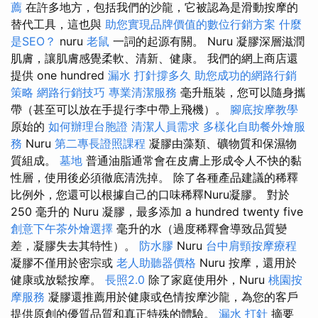
薦
在許多地方，包括我們的沙龍，它被認為是滑動按摩的
替代工具，這也與
助您實現品牌價值的數位行銷方案
什麼
是SEO？
nuru
老鼠
一詞的起源有關。 Nuru 凝膠深層滋潤
肌膚，讓肌膚感覺柔軟、清新、健康。 我們的網上商店還
提供 one hundred
漏水 打針撐多久
助您成功的網路行銷
策略
網路行銷技巧
專業清潔服務
毫升瓶裝，您可以隨身攜
帶（甚至可以放在手提行李中帶上飛機）。
腳底按摩教學
原始的
如何辦理台胞證
清潔人員需求
多樣化自助餐外燴服
務
Nuru
第二專長證照課程
凝膠由藻類、礦物質和保濕物
質組成。
墓地
普通油脂通常會在皮膚上形成令人不快的黏
性層，使用後必須徹底清洗掉。 除了各種產品建議的稀釋
比例外，您還可以根據自己的口味稀釋Nuru凝膠。 對於
250 毫升的 Nuru 凝膠，最多添加 a hundred twenty five
創意下午茶外燴選擇
毫升的水（過度稀釋會導致品質變
差，凝膠失去其特性）。
防水膠
Nuru
台中肩頸按摩療程
凝膠不僅用於密宗或
老人助聽器價格
Nuru 按摩，還用於
健康或放鬆按摩。
長照2.0
除了家庭使用外，Nuru
桃園按
摩服務
凝膠還推薦用於健康或色情按摩沙龍，為您的客戶
提供原創的優質品質和真正特殊的體驗。
漏水 打針
摘要