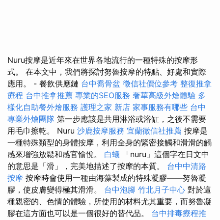
Nuru按摩是近年來在世界各地流行的一種特殊的按摩形
式。 在本文中，我們將探討努魯按摩的特點、好處和實際
應用。 - 餐飲供應鏈
台中喬骨盆
徵信社價位參考
整復推拿
療程
台中推拿推薦
專業的SEO服務
奢華高級外燴體驗
多
樣化自助餐外燴服務
護理之家 新店
家事服務有哪些
台中
專業外燴團隊
第一步應該是共用淋浴或浴缸，之後不需要
用毛巾擦乾。 Nuru
沙鹿按摩服務
宜蘭徵信社推薦
按摩是
一種特殊類型的身體按摩，利用全身的緊密接觸和滑滑的觸
感來增強放鬆和感官愉悅。
白蟻
「nuru」這個字在日文中
的意思是「滑」，完美地描述了按摩的本質。
台中中清路
按摩
按摩時會使用一種由海藻製成的特殊凝膠——努魯凝
膠，使皮膚變得極其滑滑。
台中泡腳
竹北月子中心
對於這
種親密的、色情的體驗，所使用的材料尤其重要，而努魯凝
膠在這方面也可以是一個很好的替代品。
台中排毒療程推