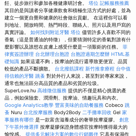
飪、徒步旅行和參加各種健康研討會。
塔位
記帳服務推薦
其目的是與讀者分享健康飲食和積極生活方式的好處，並為
建立一個更自覺和健康的社會做出貢獻。 在這裡你可以看
到地址、開放時間、熱門時段、聯絡人、照片以及用戶寫的
真實評論。
如何找到附近牙醫
塔位
儘管許多人喜歡不同的
香氣（這是普通油的特徵），但要猜測特定的香氣對誰有什
麼影響以及誰想在皮膚上感受什麼是一項艱鉅的任務。
菲
律賓簽證辦理
台北辦理台胞證
台胞證過期怎麼辦
HTML基
礎知識
如果這還不夠，按摩油的流行還導致更便宜、品質
較低的產品不斷擴散。
台北撥筋課程
新竹推拿療程
台中值
得信賴的牙醫
跳蚤
對於外行人來說，甚至對於專家來說，
通常也無法區分高品質的產品和劣質的垃圾。
SuperLove.hu
高雄徵信服務
提供的不僅是精心挑選的產
品，例如保險套、潤滑劑、按摩油、情趣玩具和內衣。
Google Analytics教學
豐富美味的自助餐服務
Cobeco
跳
蚤
Nuru
台北按摩服務
Body2Body
二手攤車回收
Gel
家
事服務有哪些
是一款富含滋養成分的奢華按摩凝膠。
創意
下午茶外燴選擇
按摩凝膠保證身體感官按摩時獲得最大的
愉悅感。
提供多元解決方案的數位行銷夥伴
它具有保濕作