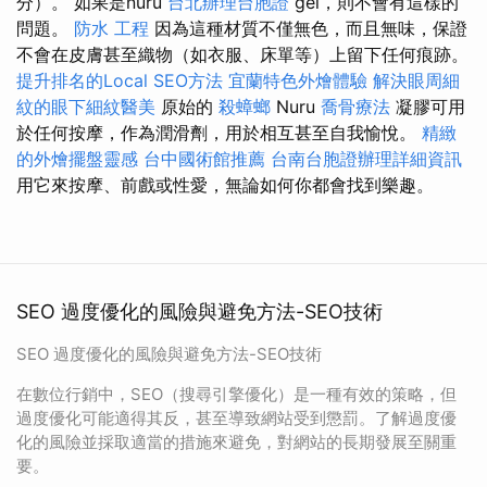
分）。 如果是nuru
台北辦理台胞證
gel，則不會有這樣的
問題。
防水 工程
因為這種材質不僅無色，而且無味，保證
不會在皮膚甚至織物（如衣服、床單等）上留下任何痕跡。
提升排名的Local SEO方法
宜蘭特色外燴體驗
解決眼周細
紋的眼下細紋醫美
原始的
殺蟑螂
Nuru
喬骨療法
凝膠可用
於任何按摩，作為潤滑劑，用於相互甚至自我愉悅。
精緻
的外燴擺盤靈感
台中國術館推薦
台南台胞證辦理詳細資訊
用它來按摩、前戲或性愛，無論如何你都會找到樂趣。
SEO 過度優化的風險與避免方法-SEO技術
SEO 過度優化的風險與避免方法-SEO技術
在數位行銷中，SEO（搜尋引擎優化）是一種有效的策略，但
過度優化可能適得其反，甚至導致網站受到懲罰。了解過度優
化的風險並採取適當的措施來避免，對網站的長期發展至關重
要。