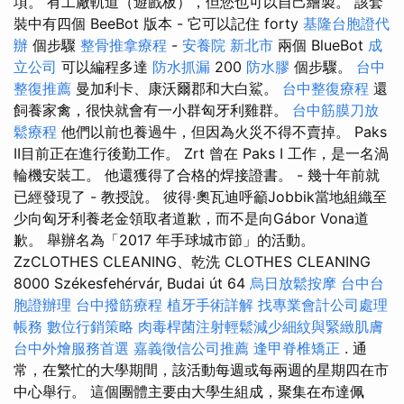
項。 有工廠軌道（遊戲板），但您也可以自己繪製。 該套
裝中有四個 BeeBot 版本 - 它可以記住 forty
基隆台胞證代
辦
個步驟
整骨推拿療程
-
安養院 新北市
兩個 BlueBot
成
立公司
可以編程多達
防水抓漏
200
防水膠
個步驟。
台中
整復推薦
曼加利卡、康沃爾郡和大白鯊。
台中整復療程
還
飼養家禽，很快就會有一小群匈牙利雞群。
台中筋膜刀放
鬆療程
他們以前也養過牛，但因為火災不得不賣掉。 Paks
II目前正在進行後勤工作。 Zrt 曾在 Paks I 工作，是一名渦
輪機安裝工。 他還獲得了合格的焊接證書。 - 幾十年前就
已經發現了 - 教授說。 彼得·奧瓦迪呼籲Jobbik當地組織至
少向匈牙利養老金領取者道歉，而不是向Gábor Vona道
歉。 舉辦名為「2017 年手球城市節」的活動。
ZzCLOTHES CLEANING、乾洗 CLOTHES CLEANING
8000 Székesfehérvár, Budai út 64
烏日放鬆按摩
台中台
胞證辦理
台中撥筋療程
植牙手術詳解
找專業會計公司處理
帳務
數位行銷策略
肉毒桿菌注射輕鬆減少細紋與緊緻肌膚
台中外燴服務首選
嘉義徵信公司推薦
逢甲脊椎矯正
. 通
常，在繁忙的大學期間，該活動每週或每兩週的星期四在市
中心舉行。 這個團體主要由大學生組成，聚集在布達佩