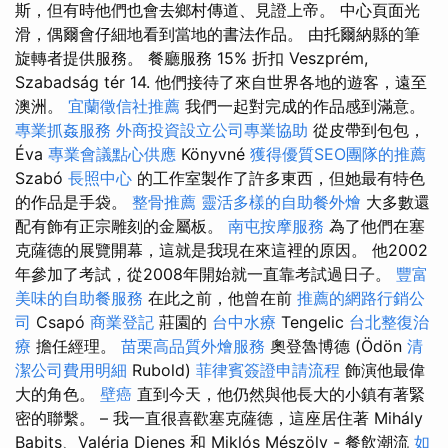
斯，但有時他們也會去鄉村傳道、見證上帝。 中心頁面光
滑，偶爾會仔細地看到當地的書法作品。 由托爾納縣的筆
旋轉者提供服務。 餐廳服務 15% 折扣 Veszprém,
Szabadság tér 14. 他們接待了來自世界各地的遊客，遠至
澳洲。
宜蘭徵信社推薦
我們一起對完成的作品感到滿意。
專業抓姦服務
外商投資設立公司專業協助
從皮帶到包包，
Éva
專業會議點心供應
Könyvné
獲得優質SEO團隊的推薦
Szabó
長照中心
的工作室製作了許多東西，但她最有特色
的作品是手袋。
整骨推薦
靈活多樣的自助餐外燴
大多數還
配有飾有正宗雕刻的金屬板。
南屯按摩服務
為了他們在塞
克薩德的展覽開幕，這就是我現在來這裡的原因。 他2002
年參加了考試，從2008年開始就一直靠考試過日子。
豐富
美味的自助餐服務
在此之前，他曾在前
推薦的網路行銷公
司
Csapó
商業登記
莊園的
台中水療
Tengelic
台北整復治
療
擔任經理。
苗栗高品質外燴服務
奧登魯博德 (Ödön
清
潔公司費用明細
Rubold)
菲律賓簽證申請流程
飾演他最偉
大的角色。
壁癌
直到今天，他仍然與他長大的小鎮有著緊
密的聯繫。 – 我一直很喜歡塞克薩德，這座居住著 Mihály
Babits、Valéria Dienes 和 Miklós Mészöly - 餐飲潮流
如