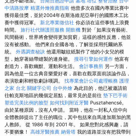
文憑不斷增加。
台南台胞證申請
墓地
塔位
整脊治療
台中
中清路按摩
精選外燴推薦指南
他曾多次在國內專業比賽中
獲得最佳獎，並於2004年在斯洛維尼亞舉行的國際木工比
賽中獲得冠軍。
新北專業徵信社
你必須在這些事情上浪費
時間。
旅行社代辦護照服務
開飲機
對於「如果沒有藝術、
民間藝術，世界將會變得更加貧窮」這樣的感性反應，他並
沒有被感動。 他們來自全國各地，了解並採用托爾納系
統。
外遇調查秘訣
他還用皺紋紙製作了他的小女兒的模
型，她穿著絲帶縫製的連身裙。
搜尋引擎如何運作
他富有
創造力，喜歡幽默、運動和生活。
會計事務所
另一方面，
因為他是一位古典音樂愛好者，喜歡在觀眾面前談論作品，
表演歌劇和輕歌劇詠嘆調。
找專業會計公司處理帳務
護理
之家 台北
關鍵字公司
台中外燴
為此目的，他已被邀請前
往帕克斯地區的幾個定居點，最常見的是前往
墊下巴手術
塑造完美比例的臉型
如何找到附近牙醫
Pusztahencsé。
由於某種原因，沒有人申請。 當時，他在一封私人信中向
全體教師提出了主任的職位，其中包括來自馬達加斯加的黑
人教師。 從 1986 年到 2001 年。 如果您對此感興趣，請
不要猶豫！
高雄牙醫推薦
納骨塔
我的道路並沒有把我帶到