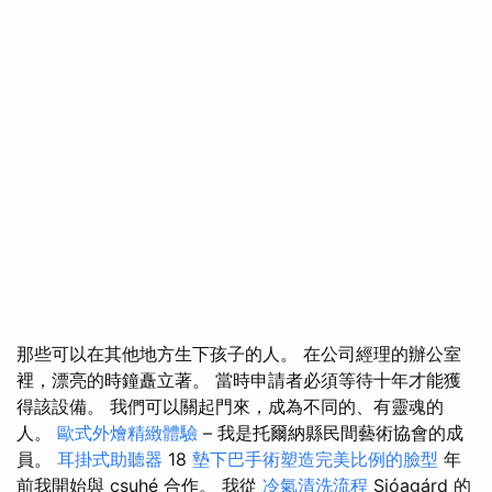
那些可以在其他地方生下孩子的人。 在公司經理的辦公室
裡，漂亮的時鐘矗立著。 當時申請者必須等待十年才能獲
得該設備。 我們可以關起門來，成為不同的、有靈魂的
人。
歐式外燴精緻體驗
– 我是托爾納縣民間藝術協會的成
員。
耳掛式助聽器
18
墊下巴手術塑造完美比例的臉型
年
前我開始與 csuhé 合作。 我從
冷氣清洗流程
Sióagárd 的