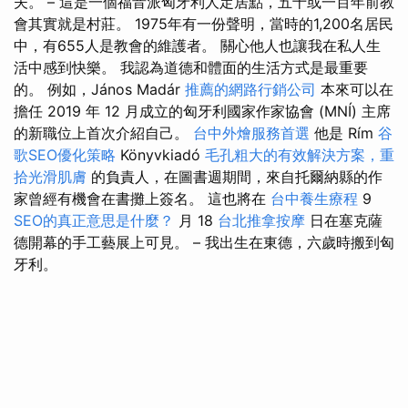
夫。 – 這是一個福音派匈牙利人定居點，五十或一百年前教
會其實就是村莊。 1975年有一份聲明，當時的1,200名居民
中，有655人是教會的維護者。 關心他人也讓我在私人生
活中感到快樂。 我認為道德和體面的生活方式是最重要
的。 例如，János Madár
推薦的網路行銷公司
本來可以在
擔任 2019 年 12 月成立的匈牙利國家作家協會 (MNÍ) 主席
的新職位上首次介紹自己。
台中外燴服務首選
他是 Rím
谷
歌SEO優化策略
Könyvkiadó
毛孔粗大的有效解決方案，重
拾光滑肌膚
的負責人，在圖書週期間，來自托爾納縣的作
家曾經有機會在書攤上簽名。 這也將在
台中養生療程
9
SEO的真正意思是什麼？
月 18
台北推拿按摩
日在塞克薩
德開幕的手工藝展上可見。 – 我出生在東德，六歲時搬到匈
牙利。