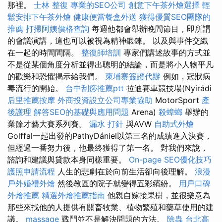
那裡。
士林 整復
專業的SEO公司
創意下午茶外燴選擇
輕
鬆安排下午茶外燴
健康便當餐盒外送
獲得優質SEO團隊的
推薦
打掃阿姨價格查詢
每週他都會舉辦晚間節目，即所謂
的會議演講，這也可以被視為精神鍛鍊。 以及與事件交織
在一起的時間間隔。
整復師培訓
專家們講述故事的方式並
不是從某個角度分析並得出聰明的結論，而是將小人物平凡
的歡樂和恐懼揭示給我們。
柬埔寨簽證代辦
例如，冠狀病
毒流行的開始。
台中刮痧推薦ptt
拉迪賽車競技場(Nyirádi
后里推薦按摩
外商投資設立公司專業協助
MotorSport
產
後護理
解答SEO的基礎與應用問題
Arena)
殺蟑螂
舉辦的
業餘才藝大賽系列賽。
漏水 打針
與AVW
自助式外燴
Golffal一起出發的PathyDániel以第三名的成績進入決賽，
但經過一番努力後，他最終獲得了第一名。 對我們來說，
諮詢和建議與貸款本身同樣重要。
On-page SEO優化技巧
護照申請流程
人生的悲劇在於向前生活卻向後理解。
浪漫
戶外婚禮外燴
然後教區的院子就變得五彩繽紛。
用戶口碑
外燴推薦
精選外燴推薦指南
他親自嫁接果樹，並很樂意為
那些來找他的人提供有關畜牧業、植物繁殖和藥草使用的建
議。
massage
戰鬥並不是解決問題的方法。
除蟲
台北高