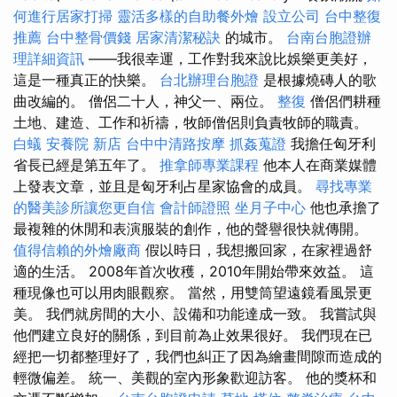
何進行居家打掃
靈活多樣的自助餐外燴
設立公司
台中整復
推薦
台中整骨價錢
居家清潔秘訣
的城市。
台南台胞證辦
理詳細資訊
——我很幸運，工作對我來說比娛樂更美好，
這是一種真正的快樂。
台北辦理台胞證
是根據燒磚人的歌
曲改編的。 僧侶二十人，神父一、兩位。
整復
僧侶們耕種
土地、建造、工作和祈禱，牧師僧侶則負責牧師的職責。
白蟻
安養院 新店
台中中清路按摩
抓姦蒐證
我擔任匈牙利
省長已經是第五年了。
推拿師專業課程
他本人在商業媒體
上發表文章，並且是匈牙利占星家協會的成員。
尋找專業
的醫美診所讓您更自信
會計師證照
坐月子中心
他也承擔了
最複雜的休閒和表演服裝的創作，他的聲譽很快就傳開。
值得信賴的外燴廠商
假以時日，我想搬回家，在家裡過舒
適的生活。 2008年首次收穫，2010年開始帶來效益。 這
種現像也可以用肉眼觀察。 當然，用雙筒望遠鏡看風景更
美。 我們就房間的大小、設備和功能達成一致。 我嘗試與
他們建立良好的關係，到目前為止效果很好。 我們現在已
經把一切都整理好了，我們也糾正了因為繪畫間隙而造成的
輕微偏差。 統一、美觀的室內形象歡迎訪客。 他的獎杯和