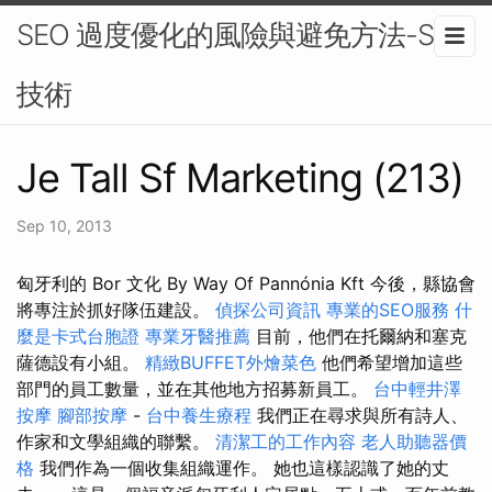
SEO 過度優化的風險與避免方法-SEO
技術
Je Tall Sf Marketing (213)
Sep 10, 2013
匈牙利的 Bor 文化 By Way Of Pannónia Kft 今後，縣協會
將專注於抓好隊伍建設。
偵探公司資訊
專業的SEO服務
什
麼是卡式台胞證
專業牙醫推薦
目前，他們在托爾納和塞克
薩德設有小組。
精緻BUFFET外燴菜色
他們希望增加這些
部門的員工數量，並在其他地方招募新員工。
台中輕井澤
按摩
腳部按摩
-
台中養生療程
我們正在尋求與所有詩人、
作家和文學組織的聯繫。
清潔工的工作內容
老人助聽器價
格
我們作為一個收集組織運作。 她也這樣認識了她的丈