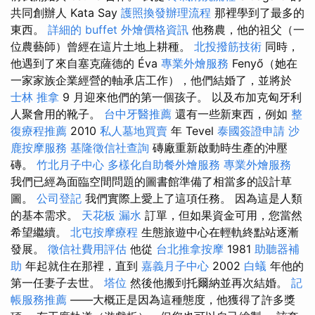
共同創辦人 Kata Say
護照換發辦理流程
那裡學到了最多的
東西。
詳細的 buffet 外燴價格資訊
他務農，他的祖父（一
位農藝師）曾經在這片土地上耕種。
北投撥筋技術
同時，
他遇到了來自塞克薩德的 Éva
專業外燴服務
Fenyő（她在
一家家族企業經營的軸承店工作），他們結婚了，並將於
士林 推拿
9 月迎來他們的第一個孩子。 以及布加克匈牙利
人聚會用的靴子。
台中牙醫推薦
還有一些新東西，例如
整
復療程推薦
2010
私人墓地買賣
年 Tevel
泰國簽證申請
沙
鹿按摩服務
基隆徵信社查詢
磚廠重新啟動時生產的沖壓
磚。
竹北月子中心
多樣化自助餐外燴服務
專業外燴服務
我們已經為面臨空間問題的圖書館準備了相當多的設計草
圖。
公司登記
我們實際上愛上了這項任務。 因為這是人類
的基本需求。
天花板 漏水
訂單，但如果資金可用，您當然
希望繼續。
北屯按摩療程
生態旅遊中心在輕軌終點站逐漸
發展。
徵信社費用評估
他從
台北推拿按摩
1981
助聽器補
助
年起就住在那裡，直到
嘉義月子中心
2002
白蟻
年他的
第一任妻子去世。
塔位
然後他搬到托爾納並再次結婚。
記
帳服務推薦
——大概正是因為這種態度，他獲得了許多獎