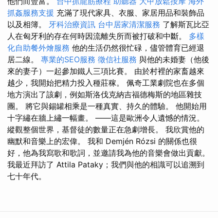
他們而豐富。
台中抓龍筋療程
助聽器
大甲放鬆按摩
海外
抓姦服務支援
充滿了現代家具、衣服、家居用品和裝飾品
以及相簿。
牙科治療資訊
台中居家清潔服務
了解斯瓦比亞
人在匈牙利的存在何時因流離失所而被打破和中斷。
多樣
化自助餐外燴服務
他的生活仍然很忙碌，儘管體育已經退
居二線。
專業的SEO服務
徵信社服務
與他的未婚妻（他後
來的妻子）一起參加鐵人三項比賽。 由於村裡的家畜越來
越少，我開始把精力投入種莊稼。 佩奇工業劇院也在多個
地方演出了該劇，例如斯洛伐克納吉福德梅斯的地區雜技
團。 將它與錫罐相乘是一種真實、持久的體驗。 他開始用
十字繡在牆上繡一幅畫。 ——這是歐洲令人遺憾的情況。
縱觀整個世界，基督徒的數量正在急劇增長。 我欣賞他的
幽默和音樂上的宏偉。 我和 Demjén Rózsi 的關係也很
好，他為我寫歌和歌詞，並邀請我為他的音樂會做出貢獻。
我最近拜訪了 Attila Pataky；我們與他的相識可以追溯到
七十年代。