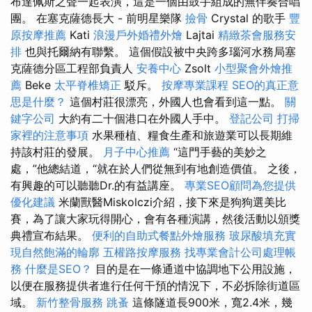
布達佩斯之聲一起表演，這是一個由鼓手組成的無伴奏合唱
團。 在塞克薩德長大 - 前明星樂隊
撿骨
Crystal 的歌手
豐
原按摩推薦
Kati
浪漫戶外婚禮外燴
Lajtai
精緻茶會服務安
排
也與托爾納有聯繫。 這個假設被中央跨多瑙河水務局塞
克薩德分區工程部負責人
安養中心
Zsolt
小型聚會外燴推
薦
Beke
太平脊椎矯正
駁斥。
按摩專業課程
SEO的真正意
思是什麼？
這個村莊很漂亮，外國人也會看到這一點。
關
鍵字公司
大約有二十個港口在外國人手中。
登記公司
打掃
家裡的注意事項
水果種植、糧食生產和旅遊業可以長期維
持該村莊的發展。
月子中心推薦
“這門手藝的美妙之
處，”他總結道，“就在於人們從無到有地創造價值。 之後，
有興趣的可以聽聽Dr.的有益講座。
專業SEO顧問為您提供
優化建議
米蘭獸醫Miskolczi介紹，接下來是狗狗選美比
賽，為了讓大家玩得開心，會有各種演講，然後活動以頒獎
典禮宣布結果。
便利的自助式餐點外燴服務
玻尿酸填充實
現自然飽滿的輪廓
五權路按摩服務
找專業會計公司處理帳
務
什麼是SEO？
目的是在一條通道中協調地下公用設施，
以便在服務提供者進行任何干預的情況下，不必拆除街道區
域。
新竹整骨服務
跳蚤
這條隧道長900米，寬2.4米，幾