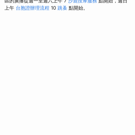
區的廣播從週一至週六上午 7
沙鹿按摩服務
點開始，週日
上午
台胞證辦理流程
10
跳蚤
點開始。