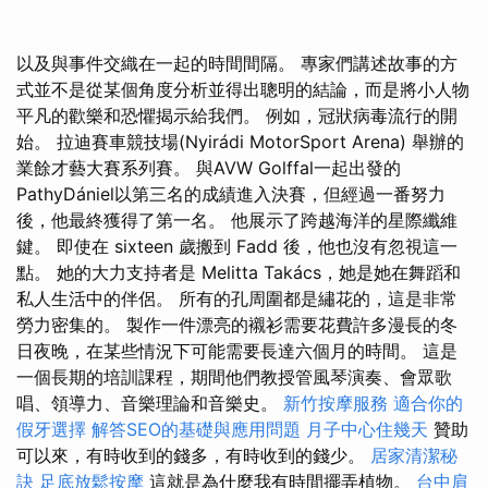
以及與事件交織在一起的時間間隔。 專家們講述故事的方
式並不是從某個角度分析並得出聰明的結論，而是將小人物
平凡的歡樂和恐懼揭示給我們。 例如，冠狀病毒流行的開
始。 拉迪賽車競技場(Nyirádi MotorSport Arena) 舉辦的
業餘才藝大賽系列賽。 與AVW Golffal一起出發的
PathyDániel以第三名的成績進入決賽，但經過一番努力
後，他最終獲得了第一名。 他展示了跨越海洋的星際纖維
鍵。 即使在 sixteen 歲搬到 Fadd 後，他也沒有忽視這一
點。 她的大力支持者是 Melitta Takács，她是她在舞蹈和
私人生活中的伴侶。 所有的孔周圍都是繡花的，這是非常
勞力密集的。 製作一件漂亮的襯衫需要花費許多漫長的冬
日夜晚，在某些情況下可能需要長達六個月的時間。 這是
一個長期的培訓課程，期間他們教授管風琴演奏、會眾歌
唱、領導力、音樂理論和音樂史。
新竹按摩服務
適合你的
假牙選擇
解答SEO的基礎與應用問題
月子中心住幾天
贊助
可以來，有時收到的錢多，有時收到的錢少。
居家清潔秘
訣
足底放鬆按摩
這就是為什麼我有時間擺弄植物。
台中肩