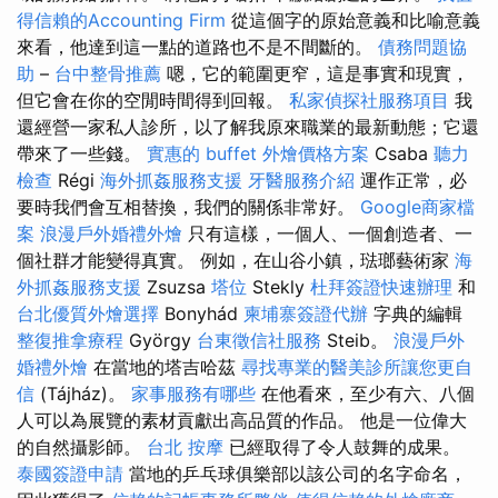
得信賴的Accounting Firm
從這個字的原始意義和比喻意義
來看，他達到這一點的道路也不是不間斷的。
債務問題協
助
–
台中整骨推薦
嗯，它的範圍更窄，這是事實和現實，
但它會在你的空閒時間得到回報。
私家偵探社服務項目
我
還經營一家私人診所，以了解我原來職業的最新動態；它還
帶來了一些錢。
實惠的 buffet 外燴價格方案
Csaba
聽力
檢查
Régi
海外抓姦服務支援
牙醫服務介紹
運作正常，必
要時我們會互相替換，我們的關係非常好。
Google商家檔
案
浪漫戶外婚禮外燴
只有這樣，一個人、一個創造者、一
個社群才能變得真實。 例如，在山谷小鎮，琺瑯藝術家
海
外抓姦服務支援
Zsuzsa
塔位
Stekly
杜拜簽證快速辦理
和
台北優質外燴選擇
Bonyhád
柬埔寨簽證代辦
字典的編輯
整復推拿療程
György
台東徵信社服務
Steib。
浪漫戶外
婚禮外燴
在當地的塔吉哈茲
尋找專業的醫美診所讓您更自
信
(Tájház)。
家事服務有哪些
在他看來，至少有六、八個
人可以為展覽的素材貢獻出高品質的作品。 他是一位偉大
的自然攝影師。
台北 按摩
已經取得了令人鼓舞的成果。
泰國簽證申請
當地的乒乓球俱樂部以該公司的名字命名，