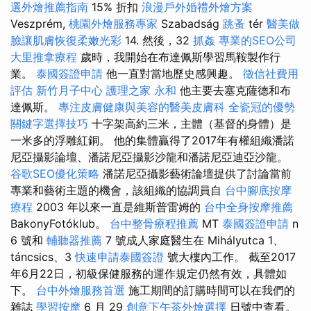
選外燴推薦指南
15% 折扣
浪漫戶外婚禮外燴方案
Veszprém,
桃園外燴服務專家
Szabadság
跳蚤
tér
醫美做
臉讓肌膚恢復柔嫩光彩
14. 然後，32
抓姦
專業的SEO公司
大里推拿療程
歲時，我開始在布達佩斯學習馬鞍製作行
業。
泰國簽證申請
他一直對當地歷史感興趣。
徵信社費用
評估
新竹月子中心
護理之家 永和
他主要去塞克薩德和布
達佩斯。
專注皮膚健康與美容的醫美皮膚科
全瓷冠的優勢
關鍵字選擇技巧
十字架高約三米，主體（基督的身體）是
一米多的浮雕紅銅。 他的集體贏得了2017年有權組織潘諾
尼亞攝影論壇、潘諾尼亞攝影沙龍和潘諾尼亞迪亞沙龍。
谷歌SEO優化策略
潘諾尼亞攝影藝術論壇提供了討論當前
專業和藝術主題的機會，該組織的協調員自
台中腳底按摩
療程
2003 年以來一直是維斯普雷姆的
台中全身按摩推薦
BakonyFotóklub。
台中整骨療程推薦
MT
泰國簽證申請
n
6 號和
輔聽器推薦
7 號成人家庭醫生在 Mihályutca 1、
táncsics、3
快速申請泰國簽證
號大樓內工作。 截至2017
年6月22日，初級保健服務的運作規定仍然有效，具體如
下。
台中外燴服務首選
施工期間的訂購時間可以在我們的
雜誌
學習按摩
6 月 29
創意下午茶外燴選擇
日號中查看。