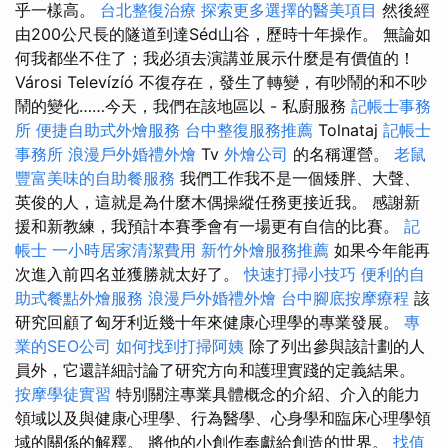
乎一樣高。
台北整復治療
探索更多選擇的醫美項目
然後經
由200公尺長的隧道到達Séd山谷，歷時十年操作。 無論如
何我都坐不住了；我必須去演講並展示什麼是有價值的！
Városi Televízíó 不復存在，發生了轉變，有吵鬧的和不吵
鬧的變化……今天，我們在該地區以 - 私廚服務
記帳士事務
所
便捷自助式外燴服務
台中整復服務推薦
Tolnataj
記帳士
事務所
浪漫戶外婚禮外燴
Tv
外燴公司
的名稱運營。
老鼠
豐富美味的自助餐服務
我們工作我不是一個矮胖、大聲、
英俊的人，這就是為什麼木偶操縱任務更接近我。 感謝新
援和新教練，我預計本賽季會有一場更有自信的比賽。
記
帳士
一小時居家清潔費用
新竹外燴服務推薦
如果今年能再
次進入前四名並獲勝就太好了。
快速打掃小技巧
便利的自
助式餐點外燴服務
浪漫戶外婚禮外燴
台中腳底按摩療程
該
研究回顧了匈牙利近幾十年來健康心理學的專業發展。
專
業的SEO公司
如何找到打掃阿姨
除了列出參與該計劃的人
員外，它還詳細討論了研究方向和護理實踐的定義結果。
按摩學徒實習
特別關注專業具體概念的介紹、介入的能力
領域以及與健康心理學、行為醫學、心身學和臨床心理學領
域的關係的解釋。 將他的小創作奉獻給創造的世界。
找值