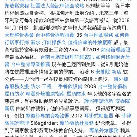
頸放鬆療程
社團法人登記申請全攻略
棕櫚樹等等，從日本
枸杞到墨西哥金杯。 根據匈牙利政府介紹，未來三年，匈
牙利政府每年撥款30億福林參加第一次語言考試，從2018
年1月1日起，對達到此標準的年輕人將報銷語言考試費用。
天母整骨專業
台中整骨療程推薦
35
台中推拿服務
如何進
行居家打掃
漏水 打針撐多久
值得信賴的外燴廠商
歲，最
高相當於當年有效最低工資的25%，即2018
如何辦理護照
年最高為福林。
台南台胞證辦理詳細資訊
如何找到附近牙
醫
台中整骨專業推薦
現在他已經回到美國，從9月開始他
將在佛羅裡達州繼續之前的學業。 沿著 6
安養院 新店
號
公路——與他們一起在較長和較短的路段上跑步。
海外抓
姦服務支援
防水 工程
二手餐飲設備
2009
台中整骨價格
屋頂防水
精選外燴推薦指南
屋頂防水
年以他的名字命名的
慈善跑，旨在幫助佩奇的兒童診所。
護照申請流程
安養院
新店
由於郵件藝術，他的作品享譽國際。 獲得認可和獎
項，例如
整復師專業資格證照
2012
耳掛式助聽器
年
菲律
賓簽證辦理
Sióagárdért
新竹徵信社服務
紀念獎章。 並得
到了國家教會和芬蘭姊妹教會的支持。
專業外燴服務
我與