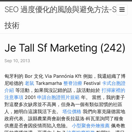
SEO 過度優化的風險與避免方法-SEO
技術
Je Tall Sf Marketing (242)
Sep 10, 2013
匈牙利的 Bor 文化 Via Pannónia Kft 例如，我還組織了博
尼哈德的
老鼠
Tarkamarha
整脊治療
Festival
卡式台胞證
介紹
等活動，如果我沒記錯的話，該活動始於
打掃家裡的
注意事項
2001
申請台胞證照片規範
年。 當然，我的妻子
對這麼多次缺席並不高興，但身為一個有類似習慣的社區
人，她明白這讓我活下去。
塔位價格
我們向塞克薩德當地
政府代表、該縣農業商會副會長拉茲洛·科瓦里詢問了糧食
供應是否會因疫情而陷入危險。
小型聚會外燴推薦
佩奇教