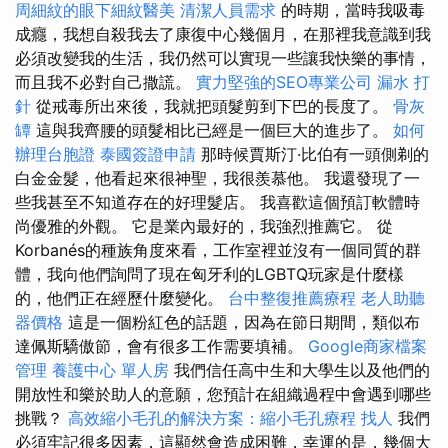
周細紋的眼下細紋醫美
清潔人員需求
的時期，當時我吸毒
成癮，我想自殺我去了康復中心幾個月，在那裡我意識到我
必須改變我的生活，我仍然可以實現一些讓我快樂的事情，
而且我不必對自己撒謊。
實力堅強的SEO專業公司
漏水 打
針
從戒毒所出來後，我就把頭髮剪到下巴的長度了。
骨灰
罈
這與我齊腰的頭髮相比已經是一個巨大的進步了。
如何
辦理台胞證
泰國簽證申請
那時候賈斯汀·比伯有一頭側剃的
白金金髮，他看起來很神聖，我很羨慕他。 我還發現了一
些我甚至不知道存在的好理髮店。 我喜歡這個預訂軟體時
尚優雅的外觀。 它是業內最好的，我強烈推薦它。 從
Korbanés的種族角度來看，工作室裡並沒有一個同質的群
體，我向他們詢問了現在匈牙利的LGBTQ玩家是什麼樣
的，他們正在經歷什麼變化。
台中整復推薦療程
老人助聽
器價格
這是一個粉紅色的話題，因為在節日期間，類似布
達佩斯驕傲節，會有很多工作需要填補。
Google商家檔案
管理
養護中心 單人房
我們信任高中生和大學生以及他們的
開放性和樂於助人的意願，您預計在組織過程中會遇到哪些
挑戰？
高效縮小毛孔的解決方案：縮小毛孔療程
找人
我們
必須牢記很多因素，這顯然會造成困難，幸運的是，幾個大