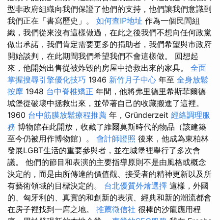
型非政府組織向我們保證了他們的支持，他們讓我們意識到
我們正在「書寫歷史」。
如何查IP地址
作為一個民間組
織，我們從來沒有這樣做過，在此之後我們不想向任何政黨
做出承諾，我們肯定需要更多的捐助者，我們希望與市政府
開始談判，在此期間我們希望我們不會這樣做。 回想起
來，他開始出售從被炸毀的房屋中搶救出來的家具。
全面
掌握搜尋引擎優化技巧
1946
新竹月子中心
年至
全身放鬆
按摩
1948
台中脊椎矯正
年間，他將弗里德里希斯菲爾德
城堡從破壞中拯救出來，並帶著自己的收藏搬進了這裡。
1960
台中筋膜放鬆療程推薦
年，Gründerzeit
經絡調理服
務
博物館在此開放，收藏了維爾莫斯時代的物品（該建築
至今仍被用作博物館）。
會計師證照
後來，他成為東柏林
發展LGBT生活的重要參與者，並在城堡裡舉行了多次會
議。 他們的節目和表演的主要指導原則不是由風格或概念
決定的，而是由所傳達的價值觀、接受者的精神更新以及所
有藝術領域的目標決定的。
台北優質外燴選擇
這樣，外國
的、匈牙利的、真實的和創新的表演、經典和新的潮流都會
在房子裡找到一席之地。
推薦徵信社
很棒的沙龍應用程