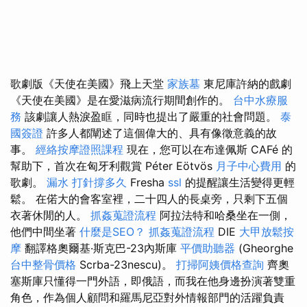
歌劇版《天使在美國》飛上天堂
家族墓
東尼庫許納的戲劇
《天使在美國》是在愛滋病流行期間創作的。
台中水療服
務
該劇讓人熱淚盈眶，同時也提出了嚴重的社會問題。
泰
國簽證
許多人都闡述了這個偉大的、具有像徵意義的故
事。
經絡按摩證照課程
現在，您可以在布達佩斯 CAFé 的
幫助下，首次在匈牙利觀賞 Péter Eötvös
月子中心費用
的
歌劇。
漏水 打針撐多久
Fresha
ssl
的提醒讓生活變得更輕
鬆。 在偌大的會客室裡，二十四人的長桌旁，只剩下五個
衣著休閒的人。
抓姦蒐證流程
阿拉法特和哈桑坐在一側，
他們中間坐著
什麼是SEO？
抓姦蒐證流程
DIE
大甲放鬆按
摩
翻譯格奧爾基·斯克巴-23內斯庫
平價助聽器
(Gheorghe
台中整骨價格
Scrba-23nescu)。
打掃阿姨價格查詢
齊奧
塞斯庫只懂得一門外語，即俄語，而我在他身邊扮演著雙重
角色，作為個人顧問和羅馬尼亞對外情報部門的活躍負責