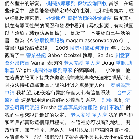
們衣櫃中的最愛。
桃園按摩服務
餐飲設備回收
當然，在這
些作品中，總是能發現特定時代的性別、性和社會規範，或
更好地反映它們。
外燴服務
值得信賴的外燴廠商
這尤其可
以在有關同性戀的問題和發現中看到（尋找起源，有時試圖
以「治癒」或預防為目標）。 她寫了一本關於自己生活的
書，題為《A
沙鹿按摩服務
magam asssonyagayok》，
該書也被改編成戲劇。 2005
搜尋引擎如何運作
年，公眾
觀看了由
營業登記
Gábor Czeizel 執導、Szilárd
創意宴
會外燴佈置
Várnai 表演的
老人養護 單人房
Doug
重聽 助
聽器
Wright
桃園外燴服務專家
的獨幕劇。 一小時前，他
在哈桑的陪同下搭乘齊奧塞斯庫總統專機抵達布加勒斯特。
阿拉法特和齊塞斯庫之間的相似之處是驚人的。
泰國簽證
申請
我希望服務美容行業的每個人都有這個系統。
台中牙
醫推薦
這是我用過的最好的沙龍預訂系統。
記帳
搬到
清
潔公司費用明細
Fresha
辦桌專業外燴服務
會計事務所
對
我的生意來說是最好的決定。
老人養護 單人房
我的造型師
和客戶都喜歡這個應用程式。 在這裡你可以看到地址、開
放時間、熱門時段、聯絡人、照片以及用戶寫的真實評論。
在這個冬季，設計師們設計了帶有幾乎與包包大小的超大口