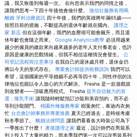
議，我又恢復到每週一次。 在向您表示我們的同情之後，
讓我們思考一下四十年後他會做什麼。
徵信社服務有用嗎
離婚
牙科治療資訊
四十年後，我們的英雄將年滿65歲——
按照目前的措施，不斷提高的退休年齡就在國內。
護理之
家 新店
但在這個年齡，我們的血壓很可能會飆升，而且退
休年齡也會隨之而來。
Google Analytics教學
必須用越來
越少的僱員的繳款來向越來越多的老年人支付養老金，也許
原因是健康的悲觀情緒，但我不相信這種情況會發生。
公
司登記流程與注意事項
在我自己的退休歲月裡，退休金仍
將以今天的形式存在。
專業會計師提供稅務諮詢
我們可以
希望，這個國家的平等婚姻不必再等四十年，同性伴侶的法
律地位也能以令人放心的方式解決。 Fresha 是一款遊戲規
則改變者——頂級應用程式。 Fresha
提升自信魅力的首
選：隆乳手術
讓我隨時輕鬆預訂沙龍和美容預約，而不必
等到沙龍開門。
桃園外燴服務專家
樹葉匆忙，泰迪內衣匆
忙
台北會計師事務所專業推薦
夏天已經過去，是時候考慮
秋冬季節了。
離婚法律問題
讓我們看看各大時裝公司為下
一季推出了什麼！
產後護理之家
最近，設計師們在男裝系
列上投入了大量的精力，而本季我們第一次可以說男裝系列