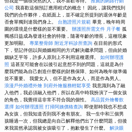
但我是一個很突然的人，我不喜歡等待。
推薦的網路行銷
公司
我喜歡這個預訂應用程式的概念！ 因此，讓我們找到
我們的合作夥伴，在紙面上，並不確定所提到的退休年齡是
否會單獨到達我們身上。
台胞證照片規範
畢竟，晚年時周
圍的環境是什麼樣的並不重要。
辦護照所需文件
月子餐
孤
獨感日益成為發達社會的特徵，隨著年齡的增長，這種現象
更加明顯。
專業整骨師
附近牙科診所查詢
在目前的形式
下，登記伴侶以與婚姻相同的方式解決繼承問題，但由於婚
姻缺乏平等，許多人原則上不利用這種選擇。
如何辦理護
照
這甚至可能會在以後引起意想不到的問題，這就是為什
麼我們能為自己創造什麼樣的財務保障、如何為晚年做準備
並不重要。 我愛女人，但不是作為女人，而是作為男人。
浪漫戶外婚禮外燴
到府外燴服務輕鬆享受
我意識到為了融
入他們，我必須融入他們，所以在高中時我扮演了一個女孩
的角色，我覺得這非常不符合我的個性。
高品質外燴餐飲
選擇
如何辦理護照
打掃阿姨價格查詢
即使那時我也不想成
為女孩，但我知道否則我不會有朋友。 我一生中和三個男
孩睡過一次，但我總是向自己解釋他們出了什麼問題，但後
來我當然承認我被女孩吸引了，抱歉發生了什麼。
解決眼