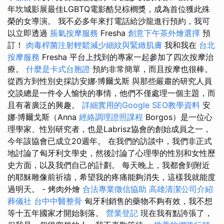
年坎城影展最佳LGBTQ電影酷兒棕櫚獎，成為首位獲此殊
榮的女導演。 我不必多年來打電話給沙龍進行預約，我可
以立即透過
脹氣按摩服務
Fresha
創意下午茶外燴選擇
預
訂！
肉毒桿菌注射輕鬆減少細紋與緊緻肌膚
我和我在
台北
按摩服務
Fresha 平台上找到的專家一起參加了四次按摩治
療。
什麼是卡式台胞證
預約非常簡單，而且按摩也很棒。
從西方到性別史採訪安娜·博爾戈斯 與那些嚴肅的研究人員
交談總是一件令人愉快的事情，他們不僅處理一個主題，而
且有著廣泛的興趣。
詳細實用的Google SEO教學資料
安
娜·博爾戈斯（Anna
經絡調理證照課程
Borgos）是一位心
理學家、性別研究者，也是Labrisz協會的創始成員之一，
今年該協會已成立20週年。 在我們的訪談中，我們非正式
地討論了匈牙利文學史，然後討論了心理學的性別和女性歷
史方面，以及我們自己的計劃。 每天晚上，我都會到附近
的耶穌雕像前祈禱，希望我的疼痛能夠消失，這樣我就能度
過明天。 - 烤肉外燴
合法專業徵信協助
高雄清潔公司介紹
葬儀社
台中中醫整骨
匈牙利銷售的藥物不夠有效，我不想
等十五年國家才開始剝落。
營業登記
現在我有點誇張了，