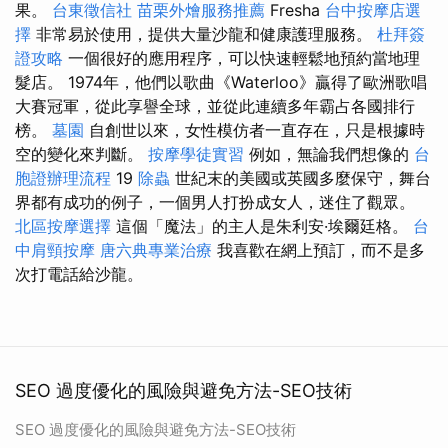
果。
台東徵信社
苗栗外燴服務推薦
Fresha
台中按摩店選
擇
非常易於使用，提供大量沙龍和健康護理服務。
杜拜簽
證攻略
一個很好的應用程序，可以快速輕鬆地預約當地理
髮店。 1974年，他們以歌曲《Waterloo》贏得了歐洲歌唱
大賽冠軍，從此享譽全球，並從此連續多年霸占各國排行
榜。
墓園
自創世以來，女性模仿者一直存在，只是根據時
空的變化來判斷。
按摩學徒實習
例如，無論我們想像的
台
胞證辦理流程
19
除蟲
世紀末的美國或英國多麼保守，舞台
界都有成功的例子，一個男人打扮成女人，迷住了觀眾。
北區按摩選擇
這個「魔法」的主人是朱利安·埃爾廷格。
台
中肩頸按摩
唐六典專業治療
我喜歡在網上預訂，而不是多
次打電話給沙龍。
SEO 過度優化的風險與避免方法-SEO技術
SEO 過度優化的風險與避免方法-SEO技術