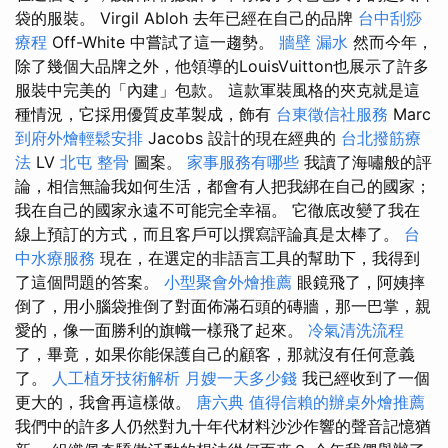
袋的服裝。 Virgil Abloh 去年已經在自己的​​品牌
台中刮痧
療程
Off-White 中嘗試了這一趨勢。
牆壁 漏水
然而今年，
除了幾個大品牌之外，他領導的LouisVuitton也展示了許多
服裝中完美的「內建」包款。 這款軍裝風格的夾克就是這
種情況，它採用優質皮革製成，飾有
台東徵信社服務
Marc
到府外燴輕鬆安排
Jacobs 設計的現在經典的
台北撥筋療
法
LV
北屯 整骨
圖案。
家事服務有哪些
我讀了海嘯般的評
論，相信無論我如何生活，都會有人把我綁在自己的國家；
我在自己的國家永遠不可能完全幸福。 它徹底改變了我在
線上預訂的方式，而且客戶可以撰寫評論真是太棒了。
台
中水療服務
現在，在選定的非語言工具的幫助下，我得到
了這個問題的答案。
小型聚會外燴推薦
眼鏡飛了，阿姨摔
倒了，用小腦袋推倒了對面佈滿石頭的磚牆，那一巴掌，親
愛的，像一面勝利的旗幟一樣飛了起來。
冷氣清洗流程
了，畢竟，如果你能保護自己的顧客，那就沒有任何意義
了。
人工植牙技術解析
月嫂一天多少錢
我已經收到了一個
更大的，我會再這樣做。
唐六典
值得信賴的辦桌外燴推薦
我們中的許多人仍然對九十年代材料沙沙作響的聲音記憶猶