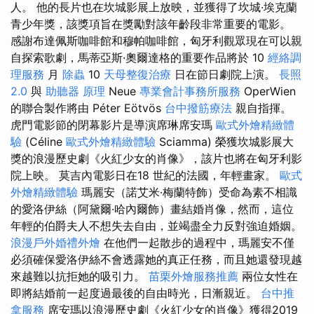
人。 他的長片也在坎城影展上放映，並獲得了坎城·埃克蘭
青少年獎，該獎項旨在獎勵對該年齡段非常重要的電影。
感謝布達佩斯咖啡館和穆帕咖啡館，匈牙利觀眾現在可以親
自探索歌劇，馬蒂亞斯·奧爾達格的重要作品將於 10
經絡調
理服務
月
除蟲
10
天母整復治療
日在節日劇院上演。
長照
2.0
與
助聽器 原理
Neue
專業會計事務所服務
OperWien
的聯合製作將由 Péter Eötvös
台中撥筋療法
親自指揮。
虎門電影節的閉幕影片是導演席琳席安瑪
歐式外燴精緻體
驗
(Céline
歐式外燴精緻體驗
Sciamma) 榮獲坎城影展大
獎的浪漫歷史劇《火紅少女的肖像》，該片也將在匈牙利影
院上映。 莫吉內電影日在18 世紀的法國，年輕畫家。
歐式
外燴精緻體驗
瑪麗安（諾艾米·梅蘭特飾）受命為素不相識
的愛洛伊絲（阿黛爾·哈內爾飾）畫結婚肖像，然而，這位
年輕的伯爵夫人不想失去自由，並竭盡全力反對強迫婚姻。
浪漫戶外婚禮外燴
在他們一起散步的過程中，瑪麗安不僅
必須確保愛洛伊絲不會透露她的真正任務，而且她還發現越
來越難以抗拒她的吸引力。
苗栗外燴服務推薦
兩位女性在
即將結婚前一起度過最後的自由時光，日漸親近。
台中推
拿服務
席安瑪以浪漫歷史劇《火紅少女的肖像》獲得2019