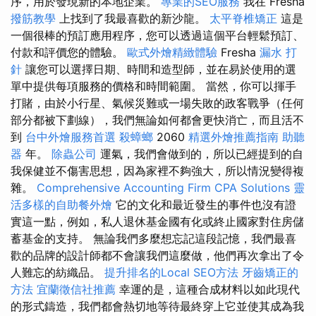
序，用於發現新的本地企業。
專業的SEO服務
我在 Fresha
撥筋教學
上找到了我最喜歡的新沙龍。
太平脊椎矯正
這是
一個很棒的預訂應用程序，您可以透過這個平台輕鬆預訂、
付款和評價您的體驗。
歐式外燴精緻體驗
Fresha
漏水 打
針
讓您可以選擇日期、時間和造型師，並在易於使用的選
單中提供每項服務的價格和時間範圍。 當然，你可以揮手
打賭，由於小行星、氣候災難或一場失敗的政客戰爭（任何
部分都被下劃線），我們無論如何都會更快消亡，而且活不
到
台中外燴服務首選
殺蟑螂
2060
精選外燴推薦指南
助聽
器
年。
除蟲公司
運氣，我們會做到的，所以已經提到的自
我保健並不傷害思想，因為家裡不夠強大，所以情況變得複
雜。
Comprehensive Accounting Firm CPA Solutions
靈
活多樣的自助餐外燴
它的文化和最近發生的事件也沒有證
實這一點，例如，私人退休基金國有化或終止國家對住房儲
蓄基金的支持。 無論我們多麼想忘記這段記憶，我們最喜
歡的品牌的設計師都不會讓我們這麼做，他們再次拿出了令
人難忘的紡織品。
提升排名的Local SEO方法
牙齒矯正的
方法
宜蘭徵信社推薦
幸運的是，這種合成材料以如此現代
的形式鑄造，我們都會熱切地等待最終穿上它並使其成為我