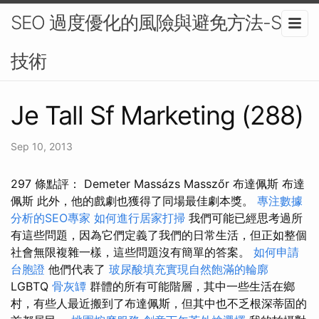
SEO 過度優化的風險與避免方法-SEO
技術
Je Tall Sf Marketing (288)
Sep 10, 2013
297 條點評： Demeter Massázs Masszőr 布達佩斯 布達
佩斯 此外，他的戲劇也獲得了同場最佳劇本獎。
專注數據
分析的SEO專家
如何進行居家打掃
我們可能已經思考過所
有這些問題，因為它們定義了我們的日常生活，但正如整個
社會無限複雜一樣，這些問題沒有簡單的答案。
如何申請
台胞證
他們代表了
玻尿酸填充實現自然飽滿的輪廓
LGBTQ
骨灰罈
群體的所有可能階層，其中一些生活在鄉
村，有些人最近搬到了布達佩斯，但其中也不乏根深蒂固的