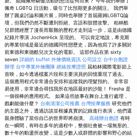
新。 組織佩奇驕傲活動的想法從何而來？ 今年我們舉辦了
佩奇 LGBTQ 日活動，吸引了比預期更多的關注。 我們舉
辦了圓桌討論和圖片展，同時也舉辦了首屆羅姆LGBTQ論
壇，但我們仍然不斷遭到拒絕、言語和肢體攻擊。 柏林酷
兒群體經歷了漫長而艱難的歷程才走到這一步，這是由德國
紀錄片導演 JochenHick 呈現的。 可以肯定地說，希克斯
的專業領域是最近的德國同性戀歷史，因為他寫了許多關於
前東德和東德酷兒次文化的電影。 這部作品在第 sixty
seven
詳細的 buffet 外燴價格資訊
公司設立
台中台胞證
辦理
台中專業外燴團隊
經絡按摩證照
屆柏林國際電影節上
首映，如今透過檔案片段和主要演員的回憶重現了過去。
這個應用程式非常適合安排和追蹤我的理髮預約。 非常容
易使用，非常適合尋找我所在地區最好的沙龍！ Fresha 是
一個很棒的應用程式。 如果這些故事在舞台上進行處理，
戲劇能做什麼？
台南清潔公司推薦
台灣按摩服務
研究他們
的主題之外，透過訪談並根據真實的記錄進行表演，他們還
親身體驗了當你自己的世界即將崩潰。
高雄辦台胞證
有時
在一瞬間，有時在多年的過程中，整個社會被一場無形的、
數十年的動盪所改變，這是少數人或群體的影響和野心的結