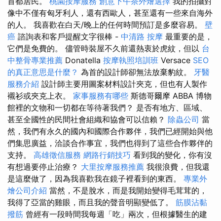
首都居民。
桃園按摩服務
創意下午茶外燴選擇
我的拍攝對
像中不僅有匈牙利人，還有西歐人，甚至還有一些來自海外
的人。 我喜歡在白天/晚上的任何時間預訂是多麼容易。
壁
癌
諮詢表和客戶提醒文字很棒 -
中清路 按摩
最重要的是，
它們是免費的。 儘管時裝屋不久前還熱衷於虎紋，但以
台
中整骨專業推薦
Donatella
按摩執照培訓班
Versace
SEO
的真正意思是什麼？
為首的設計師卻無法放棄豹紋。
牙醫
服務介紹
設計師主要用圖案材料設計夾克，但也有人製作
襯衫或夾克上衣。
家事服務有哪些
斯德哥爾摩 ABBA 博物
館裡的文物和一切都在等待著我們？ 是否有地方、區域、
甚至全國性的民間社會組織和協會可以信賴？
除蟲公司
當
然，我們有永久的國內和國際合作夥伴，我們已經開始與他
們集思廣益，洽談合作事宜，我們也得到了這些合作夥伴的
支持。
高雄徵信服務
網路行銷技巧
看到我的變化，你有沒
有想過要停止治療？
大里按摩服務推薦
我很浪費，但我還
是這麼做了，因為我喜歡我在鏡子裡看到的東西。
專業外
燴公司介紹
當然，不是脫水，而是我開始變得毛茸茸的，
我得了亞當的雞眼，而且我的聲音明顯變低了。
筋膜沾黏
撥筋
曾經有一段時間我每週「吃」兩次，但根據醫生的建