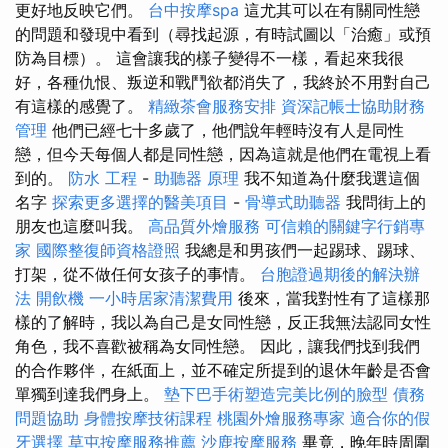
更好地反映它們。
台中按摩spa
這尤其可以在有關同性戀
的問題和發現中看到（尋找起源，有時試圖以「治癒」或預
防為目標）。 這會讓我的樣子變得不一樣，看起來我很
好，各種仇恨、叛逆和戰鬥欲都消失了，我終於不用對自己
有這樣的感覺了。
精緻茶會服務安排
資深記帳士協助財務
管理
他們已經七十多歲了，他們說年輕時沒有人是同性
戀，但今天每個人都是同性戀，因為這就是他們在電視上看
到的。
防水 工程
-
助聽器 原理
我不知道為什麼我選這個
名字
探索更多選擇的醫美項目
-
骨導式助聽器
我問街上的
朋友也這麼叫我。
高品質外燴服務
可信賴的關鍵字行銷專
家
國際整復師資格證照
我總是和男孩們一起踢球、踢球、
打架，從不做任何女孩子的事情。
台胞證過期後的解決辦
法
開飲機
一小時居家清潔費用
後來，當我對性有了這樣那
樣的了解時，我以為自己是女同性戀，反正我無法認同女性
角色，我不喜歡被稱為女同性戀。 因此，讓我們找到我們
的合作夥伴，在紙面上，並不確定所提到的退休年齡是否會
單獨到達我們身上。
墊下巴手術塑造完美比例的臉型
債務
問題協助
身體按摩技術課程
桃園外燴服務專家
適合你的假
牙選擇
草屯按摩服務推薦
沙鹿按摩服務
畢竟，晚年時周圍