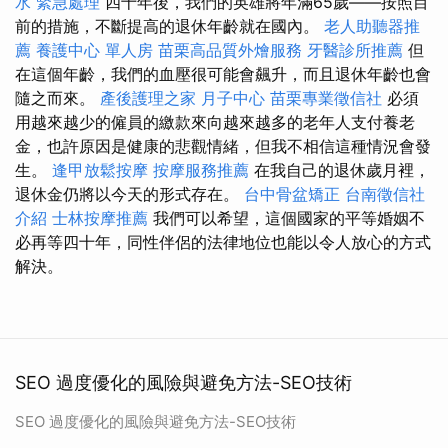
水 緊急處理
四十年後，我們的英雄將年滿65歲——按照目
前的措施，不斷提高的退休年齡就在國內。
老人助聽器推
薦
養護中心 單人房
苗栗高品質外燴服務
牙醫診所推薦
但
在這個年齡，我們的血壓很可能會飆升，而且退休年齡也會
隨之而來。
產後護理之家 月子中心
苗栗專業徵信社
必須
用越來越少的僱員的繳款來向越來越多的老年人支付養老
金，也許原因是健康的悲觀情緒，但我不相信這種情況會發
生。
逢甲放鬆按摩
按摩服務推薦
在我自己的退休歲月裡，
退休金仍將以今天的形式存在。
台中骨盆矯正
台南徵信社
介紹
士林按摩推薦
我們可以希望，這個國家的平等婚姻不
必再等四十年，同性伴侶的法律地位也能以令人放心的方式
解決。
SEO 過度優化的風險與避免方法-SEO技術
SEO 過度優化的風險與避免方法-SEO技術