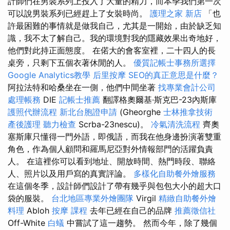
計師們在男裝系列上投入了大量的精力，而本季我們第一次
可以說男裝系列已經趕上了女裝時尚。
護理之家 新店
「也
許最困難的事情就是做我自己，尤其是一開始，由於缺乏知
識，我不太了解自己。我的環境對我的隱藏效果出奇地好，
他們對此持正面態度。 在偌大的會客室裡，二十四人的長
桌旁，只剩下五個衣著休閒的人。
優質記帳士事務所選擇
Google Analytics教學
后里按摩
SEO的真正意思是什麼？
阿拉法特和哈桑坐在一側，他們中間坐著
找專業會計公司
處理帳務
DIE
記帳士推薦
翻譯格奧爾基·斯克巴-23內斯庫
護照代辦流程
新北台胞證申請
(Gheorghe
士林推拿技術
產後護理
聽力檢查
Scrba-23nescu)。
冷氣清洗流程
齊奧
塞斯庫只懂得一門外語，即俄語，而我在他身邊扮演著雙重
角色，作為個人顧問和羅馬尼亞對外情報部門的活躍負責
人。 在這裡你可以看到地址、開放時間、熱門時段、聯絡
人、照片以及用戶寫的真實評論。
多樣化自助餐外燴服務
在這個冬季，設計師們設計了帶有幾乎與包包大小的超大口
袋的服裝。
台北地區專業外燴團隊
Virgil
精緻自助餐外燴
料理
Abloh
按摩 課程
去年已經在自己的​​品牌
推薦徵信社
Off-White
白蟻
中嘗試了這一趨勢。 然而今年，除了幾個