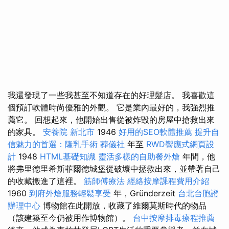
我還發現了一些我甚至不知道存在的好理髮店。 我喜歡這
個預訂軟體時尚優雅的外觀。 它是業內最好的，我強烈推
薦它。 回想起來，他開始出售從被炸毀的房屋中搶救出來
的家具。
安養院 新北市
1946
好用的SEO軟體推薦
提升自
信魅力的首選：隆乳手術
葬儀社
年至
RWD響應式網頁設
計
1948
HTML基礎知識
靈活多樣的自助餐外燴
年間，他
將弗里德里希斯菲爾德城堡從破壞中拯救出來，並帶著自己
的收藏搬進了這裡。
筋師傅療法
經絡按摩課程費用介紹
1960
到府外燴服務輕鬆享受
年，Gründerzeit
台北台胞證
辦理中心
博物館在此開放，收藏了維爾莫斯時代的物品
（該建築至今仍被用作博物館）。
台中按摩排毒療程推薦