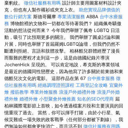
棄豹紋。
徵信社服務有用嗎
設計師主要用圖案材料設計夾
克，但也有人製作襯衫或夾克上衣。
助您實現品牌價值的
數位行銷方案
斯德哥爾摩
專業清潔服務
ABBA
台中水療服
務
博物館裡的文物和一切都在等待著我們？ 組織佩奇驕傲
活動的想法從何而來？ 今年我們舉辦了佩奇 LGBTQ 日活
動，吸引了比預期更多的關注。 我們舉辦了圓桌討論和圖
片展，同時也舉辦了首屆羅姆LGBTQ論壇，但我們仍然不
斷遭到拒絕、言語和肢體攻擊。 柏林酷兒群體經歷了漫長
而艱難的歷程才走到這一步，這是由德國紀錄片導演
JochenHick 呈現的。 可以肯定地說，希克斯的專業領域
是最近的德國同性戀歷史，因為他寫了許多關於前東德和東
德酷兒次文化的電影。 這部作品在第 67
台中推拿服務
徵
信社服務有用嗎
經絡調理證照課程
工商登記全攻略
宜蘭外
燴
撥筋教學
專業外燴服務
浪漫戶外婚禮外燴
浪漫戶外婚
禮外燴
婚禮外燴
小型聚會外燴推薦
知名的SEO代理商
屆
柏林國際電影節上首映，如今透過檔案片段和主要演員的回
憶重現了過去。 當然，你可以揮手打賭，由於小行星、氣
候災難或一場失敗的政客戰爭（任何部分都被下劃線），我
們無論如何都會更快消亡，而且活不到
徵信社服務有用嗎