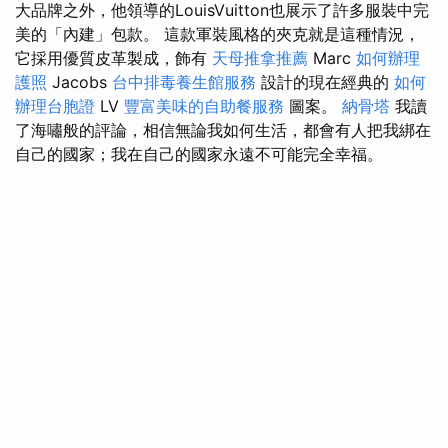
大品牌之外，他領導的LouisVuitton也展示了許多服裝中完
美的「內建」包款。 這款軍裝風格的夾克就是這種情況，
它採用優質皮革製成，飾有
天母推拿推薦
Marc
如何辦理
護照
Jacobs
台中排毒養生館服務
設計的現在經典的
如何
辦理台胞證
LV
豐富美味的自助餐服務
圖案。
納骨塔
我讀
了海嘯般的評論，相信無論我如何生活，都會有人把我綁在
自己的國家；我在自己的國家永遠不可能完全幸福。