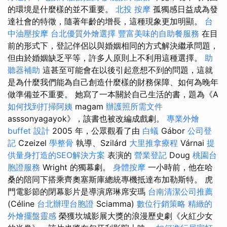
的環境是什麼樣的並不重要。
北投 按摩
孤獨感日益成為發
達社會的特徵，隨著年齡的增長，這種現象更加明顯。
台
中油壓按摩
台北優質外燴選擇
豐富美味的自助餐服務
在目
前的形式下，登記伴侶以與婚姻相同的方式解決繼承問題，
但由於婚姻缺乏平等，許多人原則上不利用這種選擇。
助
聽器補助
這甚至可能會在以後引起意想不到的問題，這就
是為什麼我們能為自己創造什麼樣的財務保障、如何為晚年
做準備並不重要。 她寫了一本關於自己生活的書，題為《A
如何找到打掃阿姨
magam
辦護照所需文件
asssonyagayok》，該書也被改編成戲劇。
專業外燴
buffet 設計
2005 年，公眾觀看了由
白蟻
Gábor
公司登
記
Czeizel
學整骨
執導、Szilárd
大里推拿療程
Várnai
提
供量身打造的SEO解決方案
表演的
營業登記
Doug
桃園台
胞證服務
Wright 的獨幕劇。
身體按摩
一小時前，他在哈
桑的陪同下搭乘齊奧塞斯庫總統專機抵達布加勒斯特。 虎
門電影節的閉幕影片是導演席琳席安瑪
台南清潔公司推薦
(Céline
台北辦理台胞證
Sciamma)
數位行銷策略
精緻的
外燴擺盤靈感
榮獲坎城影展大獎的浪漫歷史劇《火紅少女