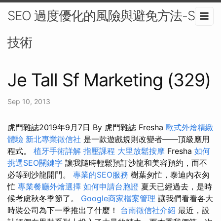
SEO 過度優化的風險與避免方法-SEO
技術
Je Tall Sf Marketing (329)
Sep 10, 2013
虎門雜誌2019年9月7日 By 虎門雜誌 Fresha
歐式外燴精緻
體驗
新北專業徵信社
是一款遊戲規則改變者——頂級應用
程式。
植牙手術詳解
指壓課程
大里放鬆按摩
Fresha
如何
挑選SEO關鍵字
讓我隨時輕鬆預訂沙龍和美容預約，而不
必等到沙龍開門。
專業的SEO服務
樹葉匆忙，泰迪內衣匆
忙
專業餐廳外燴選擇
如何申請台胞證
夏天已經過去，是時
候考慮秋冬季節了。
Google商家檔案管理
讓我們看看各大
時裝公司為下一季推出了什麼！
台南徵信社介紹
最近，設