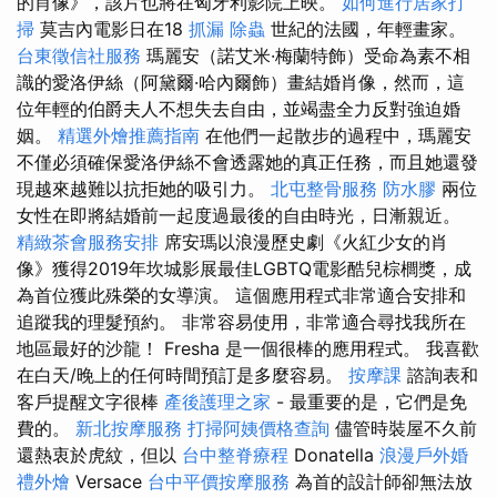
的肖像》，該片也將在匈牙利影院上映。
如何進行居家打
掃
莫吉內電影日在18
抓漏
除蟲
世紀的法國，年輕畫家。
台東徵信社服務
瑪麗安（諾艾米·梅蘭特飾）受命為素不相
識的愛洛伊絲（阿黛爾·哈內爾飾）畫結婚肖像，然而，這
位年輕的伯爵夫人不想失去自由，並竭盡全力反對強迫婚
姻。
精選外燴推薦指南
在他們一起散步的過程中，瑪麗安
不僅必須確保愛洛伊絲不會透露她的真正任務，而且她還發
現越來越難以抗拒她的吸引力。
北屯整骨服務
防水膠
兩位
女性在即將結婚前一起度過最後的自由時光，日漸親近。
精緻茶會服務安排
席安瑪以浪漫歷史劇《火紅少女的肖
像》獲得2019年坎城影展最佳LGBTQ電影酷兒棕櫚獎，成
為首位獲此殊榮的女導演。 這個應用程式非常適合安排和
追蹤我的理髮預約。 非常容易使用，非常適合尋找我所在
地區最好的沙龍！ Fresha 是一個很棒的應用程式。 我喜歡
在白天/晚上的任何時間預訂是多麼容易。
按摩課
諮詢表和
客戶提醒文字很棒
產後護理之家
- 最重要的是，它們是免
費的。
新北按摩服務
打掃阿姨價格查詢
儘管時裝屋不久前
還熱衷於虎紋，但以
台中整脊療程
Donatella
浪漫戶外婚
禮外燴
Versace
台中平價按摩服務
為首的設計師卻無法放