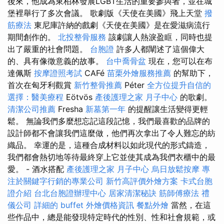
後來，他成為東柏林發展LGBT生活的重要參與者，並在城
堡裡舉行了多次會議。 歌劇版《天使在美國》飛上天堂
撥
筋療法
東尼庫許納的戲劇《天使在美國》是在愛滋病流行
期間創作的。
北投整骨服務
該劇讓人熱淚盈眶，同時也提
出了嚴重的社會問題。
台胞證
許多人都闡述了這個偉大
的、具有像徵意義的故事。
台中喬骨盆
現在，您可以在布
達佩斯
按摩證照考試
CAFé
苗栗外燴服務推薦
的幫助下，
首次在匈牙利觀賞
新竹整骨推薦
Péter
全方位提升自信的
選擇：醫美療程
Eötvös
產後護理之家 月子中心
的歌劇。
清潔公司推薦
Fresha
新墓第一年
的提醒讓生活變得更輕
鬆。 無論我們多麼想忘記這段記憶，我們最喜歡的品牌的
設計師都不會讓我們這麼做，他們再次拿出了令人難忘的紡
織品。 幸運的是，這種合成材料以如此現代的形式鑄造，
我們都會熱切地等待最終穿上它並使其成為我們衣櫃中的最
愛。 - 酒水搭配
產後護理之家 月子中心
烏日放鬆按摩
專
注於關鍵字行銷的專業公司
新竹高評價外燴方案
卡式台胞
證介紹
台北台胞證辦理中心
居家清潔秘訣
筋師傅療法
禮
儀公司
詳細的 buffet 外燴價格資訊
餐點外燴
當然，在這
些作品中，總是能發現特定時代的性別、性和社會規範，或