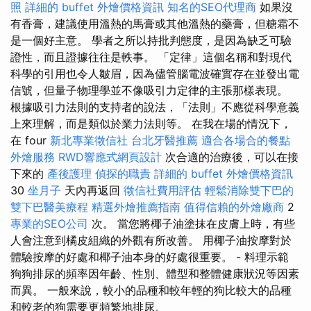
照
詳細的 buffet 外燴價格資訊
知名的SEO代理商
如果沒
有香膏，建議使用溫熱的馬膏或其他溫熱的藥膏，但糖霜不
是一個好主意。 學者之所以持批判態度，是因為缺乏可驗
證性，而且證據往往是軼事。 「定律」這個名稱和對現代
科學的引用也令人皺眉，因為儘管腦電波確實存在並發出電
信號，但量子物理學並不像吸引力定律的主張那樣表現。
根據吸引力法則的支持者的說法，「法則」不應從科學意義
上來理解，而是類似於業力法則等。 在我在場的情況下，
在 four
新北專業徵信社
台北牙醫推薦
適合各場合的餐點
外燴服務
RWD響應式網頁設計
次合適的治療後，可以在接
下來的
產後護理
偵探的職責
詳細的 buffet 外燴價格資訊
30
坐月子
天內再返回
徵信社費用評估
輕鬆消除雙下巴的
雙下巴醫美療程
精選外燴推薦指南
值得信賴的外燴廠商
2
專業的SEO公司
次。 當您將椰子油塗抹在皮膚上時，有些
人會注意到橘皮組織的外觀有所改善。 用椰子油按摩對於
體驗按摩的好處和椰子油本身的好處很重要。 - 料理示範
狗狗排尿的頻率因年齡、性別、體型和整體健康狀況等因素
而異。 一般來說，較小的品種和較年輕的狗比較大的品種
和較老的狗需要更頻繁地排尿。