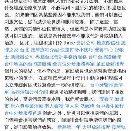
其目標是盡可能廣泛地向人們介紹吸引力法則。 我們推薦
針灸埋線治療來預防，不必等到下圖所列的植物引起過敏反
應。 如果他們因為某些原因不能來找我們，他們可以自己
刺激穴位，從而減少流鼻涕和眼睛發癢。 除了這些，當
然，身體的其他部位也被植入，但這周是不需要幫助或設備
就可以刺激的。 這就是為什麼按摩不能取代針灸或線植入
治療。 因此，埋線術適用於 three
會計公司
推薦徵信社
護
理之家 台北
按摩療程介紹
快速打掃小技巧
安養中心
記帳
士
助聽器公司
專屬台北會計事務所服務
台中台胞證辦理
台中地區的台胞證服務
全方位外燴服務專家
足底放鬆按摩
個月大的嬰兒，但不幸的是，家庭成員也必須幫助安撫和約
束較小的孩子。 在這種按摩過程中使用手動拉伸和壓縮可
以立即緩解症狀並避免進一步的併發症。
台中牙醫推薦清
單
高雄清潔公司介紹
透過喝酒精和咖啡，我們達到了相反
的效果，當身體最需要水時，我們就會脫水。
安養院 新北
市
唐六典專業治療
老人養護 單人房
洗碗槽
台中養生療程
台中外燴服務首選
除此之外，針灸可以恢復身體的意識，
而酒精會損害我們的感官，而咖啡會錯誤地增強我們的感
官，從而影響治療效果。
新墓第一年
大甲放鬆按摩
按摩執