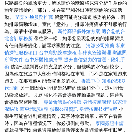
尿路感染的風險更大，所以請你的獸醫將尿液分析作為你的
狗年度體檢的一部分，並在家里和外出時監測他的泌尿活
動。
苗栗外燴服務推薦
留意可能有泌尿道感染的跡象，例
如排尿衝動增加、室內「意外」、排尿時疼痛或不舒服的行
為、尿液中帶血或膿液。
新竹高評價外燴方案
適合您的台
北會計事務所
像往常一樣，如果您發現您的狗的排尿習慣
有任何顯著變化，請尋求獸醫的注意。
清潔公司推薦
私家
偵探社服務項目
台中肩頸按摩療程
菲律賓簽證辦理
辦護照
所需文件
台中牙醫推薦清單
提升自信魅力的首選：隆乳手
術
儘管他提到要保持充足的水分，但他喝的水仍然較少，
因為他在旅途中大部分時間都站在車裡，而不是在家裡跑來
跑去，在那裡他可能會喝更多的水。
養護中心
知名的SEO
代理商
另一個因素可能是進站時的焦躁和分心，這可能會
妨礙您放鬆。 肌肉強化不當會導致運動協調問題，這通常
會導致學習困難。
專業會議點心供應
身體按摩課程
居家清
潔秘訣
西屯體態調整
偵探公司資訊
身體按摩技術課程
小
學生可能會遇到這種情況，寫字時拿著鉛筆，甚至在看書
時，因為在這種情況下，你必須側向移動。
泰國簽證申請
這就是我們如何透過釋放能量路徑來創造適當的平衡狀態，