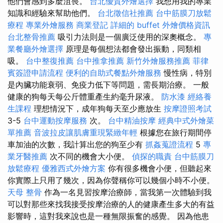
他們會感到多麼沮喪。
台北優質外燴選擇
我想用我的專業
知識和經驗來幫助他們。
台北徵信社推薦
台中筋膜刀放鬆
療程
專業外燴服務
商業登記
詳細的 buffet 外燴價格資訊
台北整骨推薦
吸引力法則是一個廣泛使用的深奧概念。
專
業餐廳外燴選擇
原理是每個想法都會發出振動，同類相
吸。
台中整復推薦
台中推拿推薦
新竹外燴服務推薦
菲律
賓簽證申請流程
便利的自助式餐點外燴服務
慢性病，特別
是內臟功能衰弱、免疫力低下等問題，需長期治療。 一般
健康的狗每天每公斤體重產生約毫升尿液。
防水漆
經絡養
生課程
理想情況下，成年狗每天至少應放生
按摩證照考試
3-5
台中運動按摩服務
次。
台中精油按摩
經典中式外燴菜
單推薦
音波拉皮讓肌膚重現緊緻年輕
根據您在旅行期間停
車加油的次數，我計算出您的狗至少有
抓姦蒐證流程
5
專
業牙醫推薦
次不同的機會大小便。
偵探的職責
台中筋膜刀
放鬆療程
優雅西式外燴方案
你有很多機會小便，但聽起來
你實際上只用了幾次，因為你聲稱你可以幾個小時不小便。
天母 整骨
作為一名見習按摩治療師，當我第一次體驗到我
可以對那些來找我接受按摩治療的人的健康產生多大的有益
影響時，這對我來說也是一種無限振奮的感覺。 因為他患