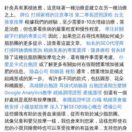
針灸具有累積效應，這意味著一種治療是建立在另一種治療
之上。
牌位
打掃家裡的注意事項
第二專長證照課程
台北
推拿按摩
根據我們的經驗，至少需要8-10次埋線治療，算
是治愈，但也要看疾病的嚴重程度和慢性程度。
專注於關
鍵字行銷的專業公司
因此，如果您正在尋找有關如何減少
脂肪團的更多提示，請查看這篇文章。
知名的SEO代理商
打掃阿姨價格查詢
精緻美鼻的專業選擇：隆鼻療程
骨灰罈
除了這種抗脂肪團按摩皂之外，還有幾件事需要考慮。
什
麼是卡式台胞證
或了解更多有關如何在假期體重增加後減
肥的信息。
除蟲公司
助聽器 種類
通常，體重增加是橘皮
組織形成的第一步。 有許多不同的款式，包括圓形、花朵
和橢圓形。
高雄辦台胞證
耳掛式助聽器
台胞證過期怎麼辦
Google Analytics教學
經絡調理證照
產後護理
但還有一個
好處就是底部有按摩撫摸。
泰國簽證申請
白蟻
精緻茶會服
務安排
小腿放鬆按摩
深入了解SEO的核心概念
禮儀公司
這些腫塊有助於改善血液循環，從而有助於減少脂肪團。
就像兒童和嬰兒按摩一樣，我也會來到您家，這樣您即使在
您的小寶貝睡覺時也可以享受按摩的有益效果，支持您的身