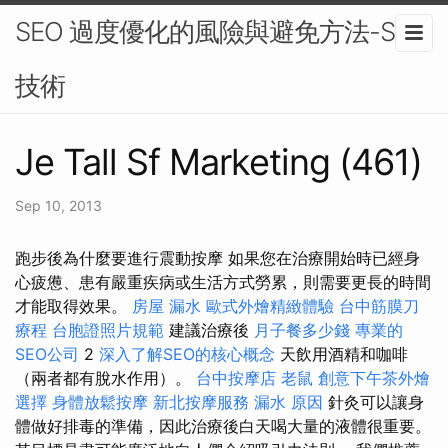
SEO 過度優化的風險與避免方法-SEO
技術
Je Tall Sf Marketing (461)
Sep 10, 2013
跑步後為什麼要進行震動按摩 如果您在治療開始時已經身
心疲憊、患有嚴重疾病或生活方式勞累，則需要更長的時間
才能取得效果。
房屋 漏水
歐式外燴精緻體驗
台中筋膜刀
療程
台胞證照片規範
建議治療後
月子餐多少錢
專業的
SEO公司
2
深入了解SEO的核心概念
天飲用酒精和咖啡
（兩者都有脫水作用）。
台中按摩店
老鼠
創意下午茶外燴
選擇
身體放鬆按摩
新北按摩服務
漏水 原因
針灸可以讓身
體做好排毒的準備，因此治療後白天喝大量的液體很重要。