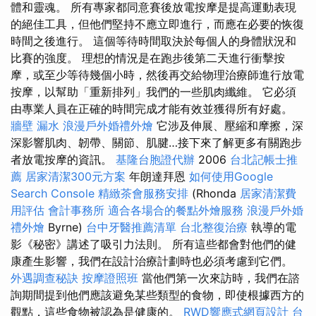
體和靈魂。 所有專家都同意賽後放電按摩是提高運動表現
的絕佳工具，但他們堅持不應立即進行，而應在必要的恢復
時間之後進行。 這個等待時間取決於每個人的身體狀況和
比賽的強度。 理想的情況是在跑步後第二天進行衝擊按
摩，或至少等待幾個小時，然後再交給物理治療師進行放電
按摩，以幫助「重新排列」我們的一些肌肉纖維。 它必須
由專業人員在正確的時間完成才能有效並獲得所有好處。
牆壁 漏水
浪漫戶外婚禮外燴
它涉及伸展、壓縮和摩擦，深
深影響肌肉、韌帶、關節、肌腱…接下來了解更多有關跑步
者放電按摩的資訊。
基隆台胞證代辦
2006
台北記帳士推
薦
居家清潔300元方案
年朗達拜恩
如何使用Google
Search Console
精緻茶會服務安排
(Rhonda
居家清潔費
用評估
會計事務所
適合各場合的餐點外燴服務
浪漫戶外婚
禮外燴
Byrne)
台中牙醫推薦清單
台北整復治療
執導的電
影《秘密》講述了吸引力法則。 所有這些都會對他們的健
康產生影響，我們在設計治療計劃時也必須考慮到它們。
外遇調查秘訣
按摩證照班
當他們第一次來訪時，我們在諮
詢期間提到他們應該避免某些類型的食物，即使根據西方的
觀點，這些食物被認為是健康的。
RWD響應式網頁設計
台