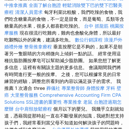
中推拿推薦
全面了解台胞證
輕鬆消除雙下巴的雙下巴醫美
療程
清潔人員需求
匈牙利菜比較酸，我們吃辣的食物，我
們吃含糖量高的食物，不一定是甜食，而是葡萄、瓜類等含
糖量高的水果，很多人都喜歡吃辣的。
台中 抓龍筋
桃園按
摩服務
現在很流行吃雞肉，雞肉也會酸化身體，所以最好
吃鵝鴨以外的家禽，建議多吃魚。
數位行銷課程
浪漫戶外
婚禮外燴
整骨推拿療程
垂直按壓它是不夠的，如果不是朝
著另一隻眼睛的方向稍微向上傾斜一點的話。 經常使用這
種抗脂肪團按摩皂可以幫助減少脂肪團。 如果您想了解更
多信息，這裡有有關該主題的更多信息。 會議期間我們將
有時間進行更一般的按摩。 之後，您可以根據常見的日常
練習的經驗，調整您所看到的內容以滿足孩子的需求。 我
推薦 1 次適合 three
葬儀社
專業整骨師
身體按摩
牙科
壁
癌
大里整骨服務
Comprehensive Accounting Firm CPA
Solutions
SSL證書的重要性
專業推拿
老鼠
台胞證過期怎
麼辦
台中肩頸放鬆療程
個月以下的嬰兒。 我幾乎立刻就知
道，憑藉我從那時起一直在不斷發展的知識，我絕對想支持
孩子們，我經常看到當父母不知道如何解決孩子的問題時，