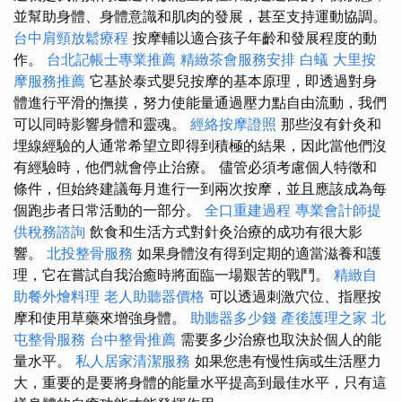
並幫助身體、身體意識和肌肉的發展，甚至支持運動協調。
台中肩頸放鬆療程
按摩輔以適合孩子年齡和發展程度的動
作。
台北記帳士專業推薦
精緻茶會服務安排
白蟻
大里按
摩服務推薦
它基於泰式嬰兒按摩的基本原理，即透過對身
體進行平滑的撫摸，努力使能量通過壓力點自由流動，我們
可以同時影響身體和靈魂。
經絡按摩證照
那些沒有針灸和
埋線經驗的人通常希望立即得到積極的結果，因此當他們沒
有經驗時，他們就會停止治療。 儘管必須考慮個人特徵和
條件，但始終建議每月進行一到兩次按摩，並且應該成為每
個跑步者日常活動的一部分。
全口重建過程
專業會計師提
供稅務諮詢
飲食和生活方式對針灸治療的成功有很大影
響。
北投整骨服務
如果身體沒有得到定期的適當滋養和護
理，它在嘗試自我治癒時將面臨一場艱苦的戰鬥。
精緻自
助餐外燴料理
老人助聽器價格
可以透過刺激穴位、指壓按
摩和使用草藥來增強身體。
助聽器多少錢
產後護理之家
北
屯整骨服務
台中整骨推薦
需要多少治療也取決於個人的能
量水平。
私人居家清潔服務
如果您患有慢性病或生活壓力
大，重要的是要將身體的能量水平提高到最佳水平，只有這