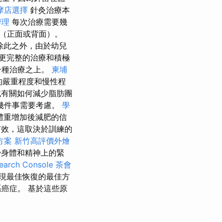
摩店選擇
針灸治療本
辦理
每次治療需要幾
（正面或背面）。
除此之外，由於幼兒
更完整的治療和積極
一種治療之上。
柬埔
的嚴重程度和慢性程
有關如何減少脂肪團
幾件事需要考慮。
學
體重增加後減肥的信
有效，這取決於訓練的
方案
新竹高評價外燴
少身體和精神上的緊
arch Console
茶會
現最佳恢復的最佳方
癌症。 基於這些原
。