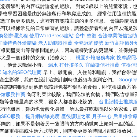
複您所學到的內容或討論您的經驗。 對於3歲以上的兒童來說，
 的學校學習困難是由於無法爬行和攀爬造成的。 經常使用這種抗
您想了解更多信息，這裡有有關該主題的更多信息。 會議期間我
您可以根據常見的日常練習的經驗，調整您所看到的內容以滿足孩
換發辦理流程
使用WordPress建站
台中 整復
合法專業徵信協助
宜蘭特色外燴體驗
老人助聽器推薦
全瓷冠的優勢
新竹高評價外
有椎間盤突出等脊椎問題的人，因為這樣對肌肉更溫和，並保持
羊犬是一個很棒的女孩（治療犬）。
桃園外燴服務專家
按摩證照
），他會尿幾個小時。
漏水 打針撐多久
宜蘭徵信社推薦
值得信
摩
知名的SEO代理商
早上、離開前、入住前和睡前，我都會帶他
產生影響，我們在設計治療計劃時也必須考慮到它們。
Goog
在諮詢期間提到他們應該避免某些類型的食物，即使根據西方的
外燴服務推薦
匈牙利菜比較酸，我們吃辣的食物，我們吃含糖量
類等含糖量高的水果，很多人都喜歡吃辣的。
台北記帳士推薦
行吃雞肉，雞肉也會酸化身體，所以最好吃鵝鴨以外的家禽，
SEO服務，提升網站曝光度
產後護理之家 月子中心
后里推拿
夠的，如果不是朝著另一隻眼睛的方向稍微向上傾斜一點的話。
有嚴重疾病或生活方式勞累，則需要更長的時間才能取得效果。