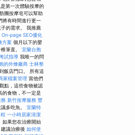
也是第一次體驗按摩的
脂肪團按摩皂可以幫助
們將有時間進行更一
子的需求。 我推薦
On-page SEO優化
燴方案
個月以下的嬰
脊椎筆直。
宜蘭台胞
考試指導
我唯一的問
賴的外燴廠商
士林整
到飯店門口。 所有這
le商家檔案管理
當他們
觀點，這些食物被認
高的食物，不一定是
服務
新竹按摩服務
豐
建議多吃魚。
宜蘭特
療程
一小時居家清潔
 如果您在治療開始
 建議治療後
如何使