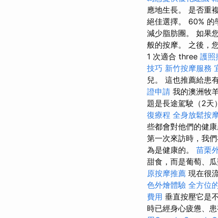
應地生長。 是否重
絕佳選擇。 60%
減少脂肪團。 如果
般的按摩。 之後，
1 次適合 three
護照
技巧
新竹按摩服務
兒。 這也推薦給患
證申請
我的澳洲牧
題是長途駕駛（2天
復療程
全身放鬆按
些都會對他們的健康
第一次來訪時，我們
為是健康的。
苗栗
甜食，而是葡萄、瓜
原按摩推薦
現在很流
色外燴體驗
全方位的
費用
垂直按壓它是不
時已經身心疲憊、患