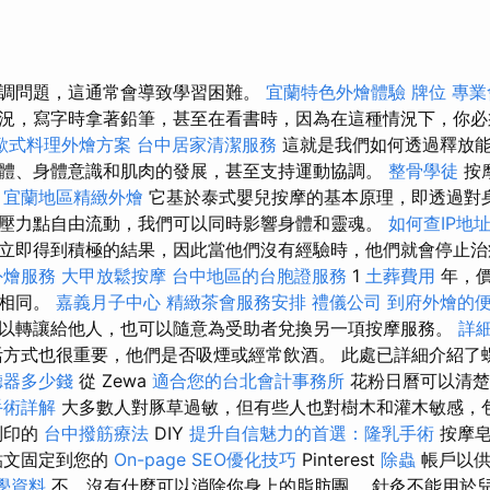
調問題，這通常會導致學習困難。
宜蘭特色外燴體驗
牌位
專業
況，寫字時拿著鉛筆，甚至在看書時，因為在這種情況下，你
歐式料理外燴方案
台中居家清潔服務
這就是我們如何透過釋放能
體、身體意識和肌肉的發展，甚至支持運動協調。
整骨學徒
按
。
宜蘭地區精緻外燴
它基於泰式嬰兒按摩的基本原理，即透過對
壓力點自由流動，我們可以同時影響身體和靈魂。
如何查IP地
立即得到積極的結果，因此當他們沒有經驗時，他們就會停止治
外燴服務
大甲放鬆按摩
台中地區的台胞證服務
1
土葬費用
年，價
格相同。
嘉義月子中心
精緻茶會服務安排
禮儀公司
到府外燴的
以轉讓給他人，也可以隨意為受助者兌換另一項按摩服務。
詳細
方式也很重要，他們是否吸煙或經常飲酒。 此處已詳細介紹了
聽器多少錢
從 Zewa
適合您的台北會計事務所
花粉日曆可以清楚
手術詳解
大多數人對豚草過敏，但有些人也對樹木和灌木敏感，
列印的
台中撥筋療法
DIY
提升自信魅力的首選：隆乳手術
按摩
貼文固定到您的
On-page SEO優化技巧
Pinterest
除蟲
帳戶以
教學資料
不，沒有什麼可以消除你身上的脂肪團。 針灸不能用於