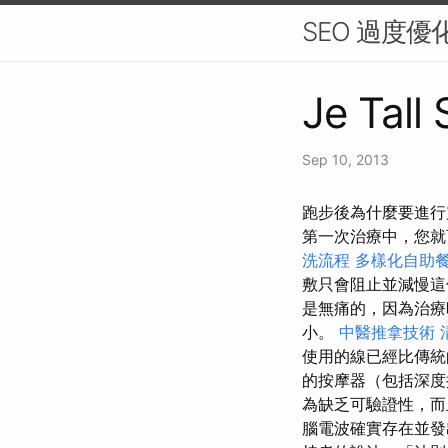
SEO 過度
Je Tall
Sep 10, 2013
跑步後為什麼要進行
第一次治療中，您就
洗流程
多樣化自助
敷只會阻止並減慢
是無痛的，因為治療
小。
中醫推拿技術
使用的線已經比傳統
的按摩器（包括深度
為缺乏可驗證性，而
腦電波確實存在並發