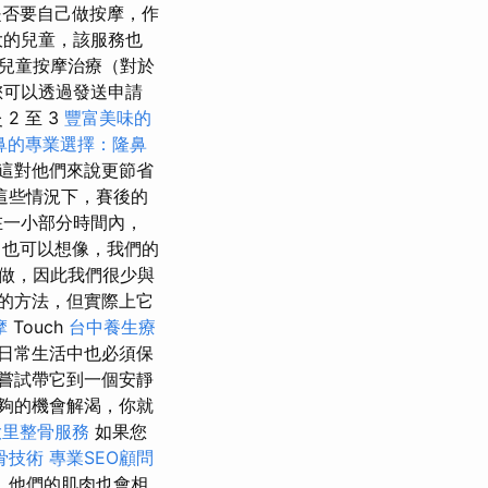
是否要自己做按摩，作
大的兒童，該服務也
兒童按摩治療（對於
您可以透過發送申請
 至 3
豐富美味的
鼻的專業選擇：隆鼻
這對他們來說更節省
這些情況下，賽後的
在一小部分時間內，
摩
也可以想像，我們的
做，因此我們很少與
的方法，但實際上它
摩
Touch
台中養生療
日常生活中也必須保
嘗試帶它到一個安靜
夠的機會解渴，你就
大里整骨服務
如果您
骨技術
專業SEO顧問
，他們的肌肉也會相