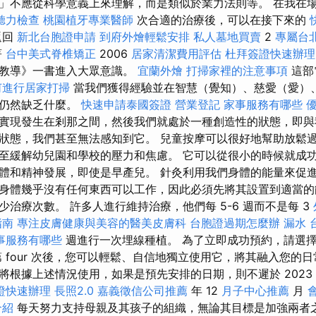
」不應從科學意義上來理解，而是類似於業力法則等。 在我在場
聽力檢查
桃園植牙專業醫師
次合適的治療後，可以在接下來的
返回
新北台胞證申請
到府外燴輕鬆安排
私人墓地買賣
2
專屬台
著
台中美式脊椎矯正
2006
居家清潔費用評估
杜拜簽證快速辦理
的教導》一書進入大眾意識。
宜蘭外燴
打掃家裡的注意事項
這部
何進行居家打掃
當我們獲得經驗並在智慧（覺知）、慈愛（愛）
們仍然缺乏什麼。
快速申請泰國簽證
營業登記
家事服務有哪些
實現發生在剎那之間，然後我們就處於一種創造性的狀態，即與
狀態，我們甚至無法感知到它。 兒童按摩可以很好地幫助放鬆
至緩解幼兒園和學校的壓力和焦慮。 它可以從很小的時候就成
體和精神發展，即使是早產兒。 針灸利用我們身體的能量來促進
身體幾乎沒有任何東西可以工作，因此必須先將其設置到適當的
治療次數。 許多人進行維持治療，他們每 5-6 週而不是每 3
指南
專注皮膚健康與美容的醫美皮膚科
台胞證過期怎麼辦
漏水
事服務有哪些
週進行一次埋線種植。 為了立即成功預約，請選擇
 four 次後，您可以輕鬆、自信地獨立使用它，將其融入您的
將根據上述情況使用，如果是預先安排的日期，則不遲於 2023 
證快速辦理
長照2.0
嘉義徵信公司推薦
年 12
月子中心推薦
月
介紹
每天努力支持母親及其孩子的組織，無論其目標是加強兩者