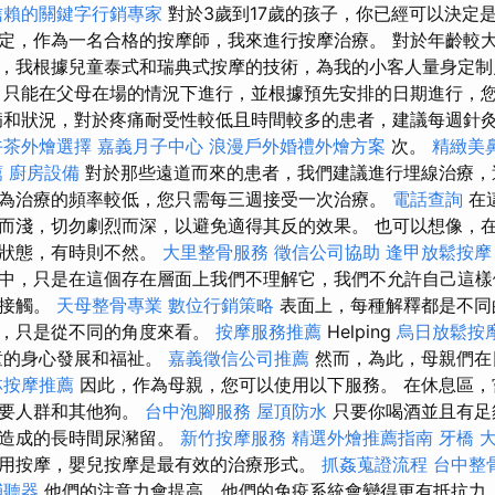
信賴的關鍵字行銷專家
對於3歲到17歲的孩子，你已經可以決定
定，作為一名合格的按摩師，我來進行按摩治療。 對於年齡較
，我根據兒童泰式和瑞典式按摩的技術，為我的小客人量身定制
 只能在父母在場的情況下進行，並根據預先安排的日期進行，
病和狀況，對於疼痛耐受性較低且時間較多的患者，建議每週針灸 2
午茶外燴選擇
嘉義月子中心
浪漫戶外婚禮外燴方案
次。
精緻美
薦
廚房設備
對於那些遠道而來的患者，我們建議進行埋線治療，
為治療的頻率較低，您只需每三週接受一次治療。
電話查詢
在
而淺，切勿劇烈而深，以避免適得其反的效果。 也可以想像，
性狀態，有時則不然。
大里整骨服務
徵信公司協助
逢甲放鬆按
中，只是在這個存在層面上我們不理解它，我們不允許自己這樣
的接觸。
天母整骨專業
數位行銷策略
表面上，每種解釋都是不同
事，只是從不同的角度來看。
按摩服務推薦
Helping
烏日放鬆按
童的身心發展和福祉。
嘉義徵信公司推薦
然而，為此，母親們在
林按摩推薦
因此，作為母親，您可以使用以下服務。 在休息區，
主要人群和其他狗。
台中泡腳服務
屋頂防水
只要你喝酒並且有足
行造成的長時間尿瀦留。
新竹按摩服務
精選外燴推薦指南
牙橋
用按摩，嬰兒按摩是最有效的治療形式。
抓姦蒐證流程
台中整
輔聽器
他們的注意力會提高，他們的免疫系統會變得更有抵抗力