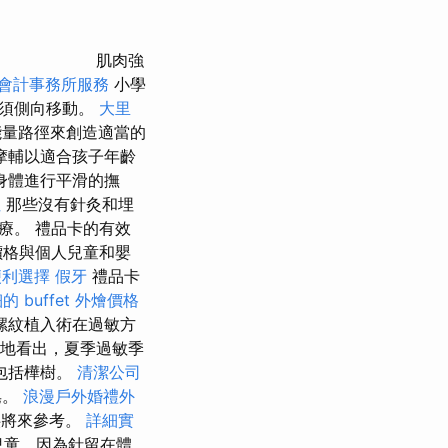
肌肉強
會計事務所服務
小學
必須側向移動。
大里
量路徑來創造適當的
摩輔以適合孩子年齡
身體進行平滑的撫
址
那些沒有針灸和埋
療。 禮品卡的有效
格與個人兒童和嬰
便利選擇
假牙
禮品卡
的 buffet 外燴價格
螺紋植入術在過敏方
地看出，夏季過敏季
包括樺樹。
清潔公司
皂。
浪漫戶外婚禮外
供將來參考。
詳細實
兒童，因為針留在體