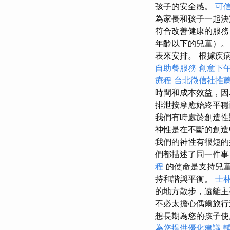
孩子的安全感。
可
為家長和孩子一起決
符合改善健康的服務
年齡以下的兒童）。
表來安排。 根據疾
自助餐服務
創意下
療程
台北徵信社推
時間和成本效益，因
排泄按摩應始終平穩
我們有時處於創造
神性是在不斷的創造
我們的神性有很短
們都描述了同一件
程
的使命是支持兒
持和諧與平衡。
士
的地方散步，遠離
不必太擔心偶爾旅
想長期為您的孩子使
為您提供優化建議