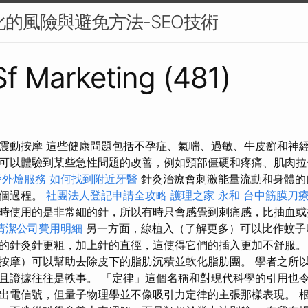
優化的風險與避免方法-SEO技術
 Sf Marketing (481)
震動按摩 這些健康問題包括不孕症、氣喘、過敏、牛皮癬和神
可以體驗到某些急性問題的改善，例如頸部僵硬和疼痛、肌肉
餐外燴服務
如何找到附近牙醫
針灸治療會刺激能量流動和身體的
這個過程。
社團法人登記申請全攻略
護理之家 永和
台中筋膜刀
時使用的是非常細的針，所以有時只會感覺到刺痛感，比抽血或
清潔公司費用明細
另一方面，線植入（了解更多）可以比作蚊子
的針灸針更粗，加上針的直徑，這使得它們的插入更加不舒服
按摩）可以幫助去除皮下的脂肪沉積並軟化脂肪團。 學者之所
且證據往往是軼事。 「定律」這個名稱和對現代科學的引用也
出電信號，但量子物理學並不像吸引力定律的主張那樣表現。 