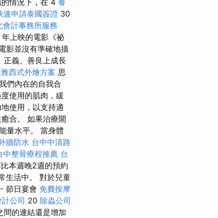
的情況下，在 4
養
快速申請泰國簽證
30
北會計事務所服務
年上映的電影《祕
電影並沒有準確地描
、正義、善良上成長
優雅西式外燴方案
思
我們內在的自我合
過度使用的肌肉，緩
功地使用，以支持適
癒合。 如果治療開
能量水平。 當身體
外牆防水
台中中清路
台中整骨療程推薦
台
比本週晚2週的預約
日常生活中。 對於兒童
- 節日宴會
免費按摩
會計公司
20
除蟲公司
之間的連結還是增加