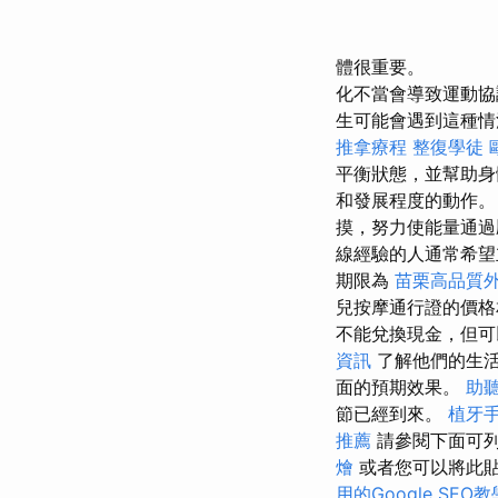
體很重要。
化不當會導致運動協
生可能會遇到這種情
推拿療程
整復學徒
平衡狀態，並幫助身
和發展程度的動作
摸，努力使能量通過
線經驗的人通常希望
期限為
苗栗高品質
兒按摩通行證的價
不能兌換現金，但可
資訊
了解他們的生活
面的預期效果。
助
節已經到來。
植牙
推薦
請參閱下面可
燴
或者您可以將此
用的Google SEO