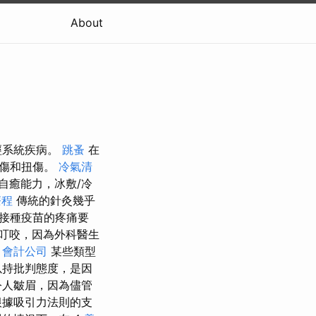
About
經系統疾病。
跳蚤
在
拉傷和扭傷。
冷氣清
自癒能力，冰敷/冷
療程
傳統的針灸幾乎
接種疫苗的疼痛要
叮咬，因為外科醫生
。
會計公司
某些類型
以持批判態度，是因
令人皺眉，因為儘管
根據吸引力法則的支