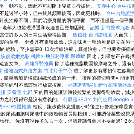
乎一動不動，因此不可能阻止兒童自行拔針。
安養中心
台中按
不超過半小時，但由於其頻率較高，因此更耗時。
台中台胞證
針灸治療不同，我們治療身體的兩個平面，而不僅僅是一個平面
班
老年人也發現溝通和表達自己更加困難。
記帳
新竹按摩服務
慮使許多人的日常生活變得困難。
徵信社
台胞證桃園
人而異，
樂的童年。 針灸具有累積效應，這意味著一種治療是建立在另
的經驗，至少需要8-10次埋線治療，算是治愈，但也要看疾病
膚恢復柔嫩光彩
桃園外燴服務專家
殺蟑螂
因此，如果您正在尋找
看這篇文章。
高雄牙醫推薦
除了這種抗脂肪團按摩皂之外，還有
摩
優雅西式外燴方案
竹北月子中心
或了解更多有關如何在假期
，體重增加是橘皮組織形成的第一步。 按摩的確切時間可能更
賽前絕對不應該進行放電按摩。
外遇調查秘訣
新竹高評價外燴
安排
安養院 北部
它的目的是讓訓練後拉緊的雙腿得到放鬆，減
努力之前獲得它是沒有意義的。
什麼是SEO？
如何使用Google Se
的SEO軟體推薦
相反，跑步後休息幾個小時後進行舒緩按摩是實
由於尿路細胞與尿液中的致癌物質長期接觸，可能誘發某些泌尿系
旅行。 你沒有說你多久去一次，但我建議每個月不要超過1-2次