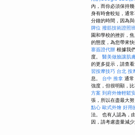
內，而你必須保持幾
身有時會較短，通常
分鐘的時間，因為與
牌位
撥筋技術證照
園和學校的挫折，焦
的態度，為您帶來快
寨簽證代辦
根據我們
度。
醫美做臉讓肌
的更多提示，請查
習按摩技巧
台北 按
息。
台中 推拿
通常
強度，但很明顯，比
方案
到府外燴輕鬆
張，所以在盡最大
點心
歐式外燴
好用
法。 也有人認為，
因，請考慮盡量減少