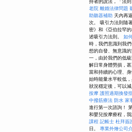
持者的說法，「法則
老院
離婚法律問題
助聽器補助
天內再
次。 吸引力法則隨
密》和《亞伯拉罕
述吸引力法則。
如
時，我們意識到我
想的自發、無意識的
一，由於我們的低級
解日常身體勞損，甚
當和持續的心理、身
始時能量水平較低，
狀況穩定後，可以減少
按摩
護照過期換發
中撥筋療法
防水
家
進行第一次諮詢！ 第
和嬰兒按摩療程，我
課程
記帳士
杜拜簽
日。
專業外燴公司