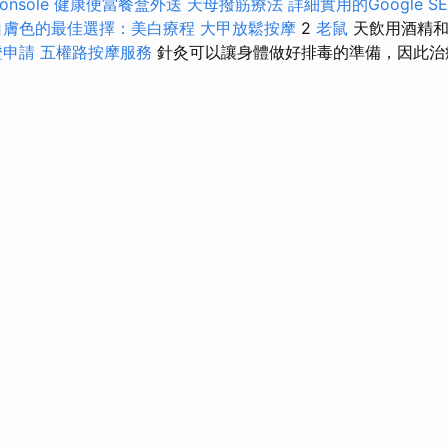
onsole
健康便當餐盒外送
天母撥筋療法
詳細實用的Google 
白膚色的最佳選擇：美白療程
大甲放鬆按摩
2
老鼠
天飲用酒精和
證申請
五權路按摩服務
針灸可以讓身體做好排毒的準備，因此治