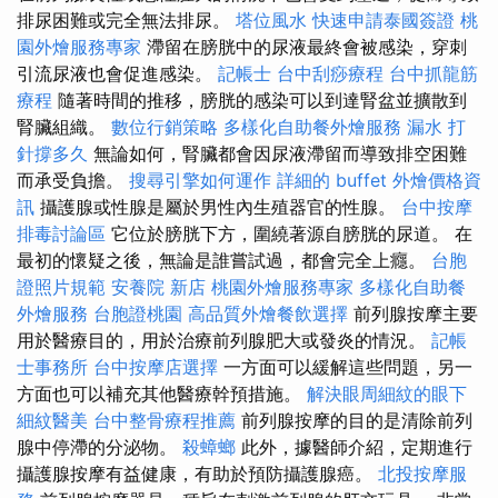
排尿困難或完全無法排尿。
塔位風水
快速申請泰國簽證
桃
園外燴服務專家
滯留在膀胱中的尿液最終會被感染，穿刺
引流尿液也會促進感染。
記帳士
台中刮痧療程
台中抓龍筋
療程
隨著時間的推移，膀胱的感染可以到達腎盆並擴散到
腎臟組織。
數位行銷策略
多樣化自助餐外燴服務
漏水 打
針撐多久
無論如何，腎臟都會因尿液滯留而導致排空困難
而承受負擔。
搜尋引擎如何運作
詳細的 buffet 外燴價格資
訊
攝護腺或性腺是屬於男性內生殖器官的性腺。
台中按摩
排毒討論區
它位於膀胱下方，圍繞著源自膀胱的尿道。 在
最初的懷疑之後，無論是誰嘗試過，都會完全上癮。
台胞
證照片規範
安養院 新店
桃園外燴服務專家
多樣化自助餐
外燴服務
台胞證桃園
高品質外燴餐飲選擇
前列腺按摩主要
用於醫療目的，用於治療前列腺肥大或發炎的情況。
記帳
士事務所
台中按摩店選擇
一方面可以緩解這些問題，另一
方面也可以補充其他醫療幹預措施。
解決眼周細紋的眼下
細紋醫美
台中整骨療程推薦
前列腺按摩的目的是清除前列
腺中停滯的分泌物。
殺蟑螂
此外，據醫師介紹，定期進行
攝護腺按摩有益健康，有助於預防攝護腺癌。
北投按摩服