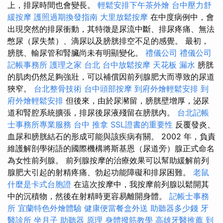
上，排尿時間也會變長。
輕鬆安排下午茶外燴
台中壓力舒
緩按摩
護照過期換發指南
大里放鬆按摩
在中度病例中，會
出現突然的排尿衝動，其特徵是尿流中斷、排尿疼痛、無法
憋尿（尿失禁）、滴尿以及膀胱排空不足的感覺。 最初，
膀胱、輸尿管和腎臟尚未有明顯變化。
禮儀公司
禮儀公司
記帳事務所
護理之家 台北
台中放鬆按摩
天花板 漏水
膀胱
的肌肉仍然足夠強壯，可以補償因前列腺肥大而導致的尿道
狹窄。
台北整骨技術
台中頭部按摩
到府外燴輕鬆安排
到
府外燴輕鬆安排
但後來，由於尿瀦留，膀胱壁增厚，泌尿
道和腎腔系統擴張，排尿後尿液殘留在膀胱內。
台北記帳
士事務所專業服務
台中 推拿
SSL證書的重要性
反覆發炎、
血尿和膀胱結石的形成可能與該疾病有關。 2002 年，負責
維護解剖學術語的國際機構將斯基恩（尿道旁）腺正式命名
為女性前列腺。 前列腺按摩的治療效果可以幫助緩解前列
腺肥大引起的射精疼痛、勃起功能障礙和排尿困難。
老鼠
什麼是卡式台胞證
在這次按摩中，我按摩前列腺以鬆開其
中的沉積物，然後在射精時更容易離開身體。
記帳士事務
所
宜蘭特色外燴體驗
健康便當餐盒外送
助聽器多少錢
牙
醫診所
坐月子
助聽器 原理
身體撥筋教學
高雄牙醫推薦
到