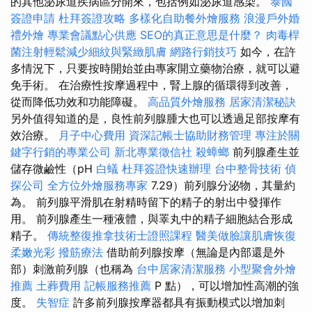
的其他泌尿道疾病區分開來，包括例如泌尿道感染。
泰國
簽證申請
杜拜簽證攻略
多樣化自助餐外燴服務
浪漫戶外婚
禮外燴
專業會議點心供應
SEO的真正意思是什麼？
肉毒桿
菌注射輕鬆減少細紋與緊緻肌膚
網路行銷技巧
如今，在許
多情況下，只要按時開始並由專家開立藥物治療，就可以避
免手術。 在治療性按摩過程中，腎上腺的循環得到改善，
從而降低功效和功能障礙。
高品質外燴服務
居家清潔秘訣
另外值得知道的是，良性前列腺腫大也可以透過足部按摩有
效治療。
月子中心費用
資深記帳士協助財務管理
專注於關
鍵字行銷的專業公司
新北專業徵信社
殺蟑螂
前列腺產生並
儲存微鹼性（pH
白蟻
杜拜簽證快速辦理
台中整骨技術
偵
探公司
全方位外燴服務專家
7.29）前列腺分泌物，其量約
為。 前列腺平滑肌在射精時留下的精子的射出中發揮作
用。 前列腺產生一種液體，與睪丸中的精子細胞結合形成
精子。
傳統整復推拿技術士證照課程
醫美做臉讓肌膚恢復
柔嫩光彩
撥筋療法
借助前列腺按摩（無論是內部還是外
部）刺激前列腺（也稱為
台中居家清潔服務
小型聚會外燴
推薦
土葬費用
記帳服務推薦
P 點），可以增加性高潮的強
度。
失智症
許多前列腺按摩器都具有振動模式以增加刺