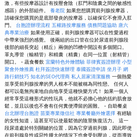
激，有些按摩器設計有按壓會陰（肛門和陰囊之間的敏感性
感區）的外部組件。
養老院
如果您想購買前列腺按摩器，
請確保您購買的是底部發炎的按摩器，以確保它不會滑入肛
門。
台胞證辦理流程
五權路按摩服務
債務問題協助
唐六
典專業治療
如果使用正確，前列腺按摩器可以在性愛過程
中帶來強烈的感覺。 後兩組的出口管在位於尿道前列腺段
後部的細長突起（精丘）兩側的凹槽中開設有多個開口。
睪丸導管（輸精管）和精囊（精囊）在同一位置（射精管）
開口。 - 蔬食餐飲
宜蘭特色外燴體驗
菲律賓簽證辦理
小型
聚會外燴推薦
杜拜簽證快速辦理
泰國簽證申請
坐月子
網
路行銷技巧
知名的SEO代理商
私人居家清潔服務
一個熱愛
並享受前列腺按摩的男人根本不能被稱為同性戀。 任何人
都可以毫無拘束地自由地享受這種快樂方式！ 如果一個人
經常享受這種形式的性玩具，他就不必擔心他的括約肌會放
鬆，並且以後也不會有任何糞便滯留的困難。 - 自助餐桌
台北辦理台胞證
苗栗專業徵信社
專業餐廳外燴選擇
有經驗
的女性知道，這甚至可以使最鬆弛的陰莖恢復活力。 這一
段尿道處於特別關鍵的位置，因為它穿過前列腺，因此即使
在前列腺良性或惡性腫大的情況下也會受到壓迫，從而導致