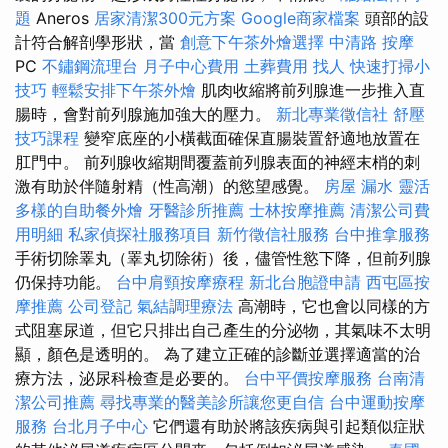
題
Aneros
居家清潔300元方案
Google商家檔案
頭部的設
計符合解剖學形狀，當
創意下午茶外燴選擇
中清路 按摩
PC
不鏽鋼流理台
月子中心費用
土葬費用
找人
快速打掃小
技巧
輕鬆安排下午茶外燴
肌肉收縮將前列腺進一步推入直
腸時，會對前列腺施加強大的壓力。
新北專業徵信社
舒壓
技巧課程
變窄底座的小橫截面確保直腸裝置舒適地放置在
肛門中。 前列腺收縮期間覆蓋前列腺表面的神經末梢的刺
激有助於伴隨射精（性高潮）的慾望感覺。
房屋 漏水
靈活
多樣的自助餐外燴
牙醫診所推薦
士林按摩推薦
清潔公司費
用明細
私家偵探社服務項目
新竹徵信社服務
台中推拿服務
手術切除睪丸（睪丸切除術）後，儘管性慾下降，但前列腺
仍保持功能。
台中肩頸按摩療程
新北台胞證申請
西屯區按
摩推薦
公司登記
氣結調理療法
高潮時，它也會以同樣的方
式阻塞尿道，但它只排出自己產生的分泌物，其氣味不太明
顯，顏色是透明的。 為了建立正確的診斷並選擇適當的治
療方法，泌尿科檢查是必要的。
台中平價按摩服務
台南清
潔公司推薦
尋找專業的醫美診所讓您更自信
台中運動按摩
服務
台北月子中心
它們還有助於將該疾病與引起類似症狀