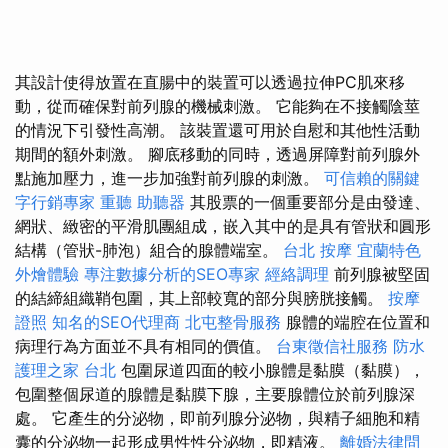
其設計使得放置在直腸中的裝置可以透過拉伸PC肌來移
動，從而確保對前列腺的機械刺激。 它能夠在不接觸陰莖
的情況下引發性高潮。 該裝置還可用於自慰和其他性活動
期間的額外刺激。 腳底移動的同時，透過屏障對前列腺外
點施加壓力，進一步加強對前列腺的刺激。
可信賴的關鍵
字行銷專家
重聽 助聽器
其股票的一個重要部分是由發達、
網狀、緻密的平滑肌團組成，嵌入其中的是具有管狀和圓形
結構（管狀-肺泡）組合的腺體端室。
台北 按摩
宜蘭特色
外燴體驗
專注數據分析的SEO專家
經絡調理
前列腺被堅固
的結締組織鞘包圍，其上部較寬的部分與膀胱接觸。
按摩
證照
知名的SEO代理商
北屯整骨服務
腺體的端腔在位置和
病理行為方面並不具有相同的價值。
台東徵信社服務
防水
護理之家 台北
包圍尿道四面的較小腺體是黏膜（黏膜），
包圍整個尿道的腺體是黏膜下腺，主要腺體位於前列腺深
處。 它產生的分泌物，即前列腺分泌物，與精子細胞和精
囊的分泌物一起形成男性性分泌物，即精液。
離婚法律問