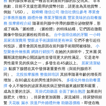
務
前列腺按摩器是一種旨在刺激前列腺的肛交玩具。 非常
抱歉，目前不支援您選擇的貨幣付款，請更改為其他貨幣，
例如「USD」。
殺蟑螂
徵信公司
徵信社價位參考
專業會
計事務所服務
婚禮外燴
專業牙醫推薦
豐富美味的自助餐服
務
按摩療程介紹
隨著前列腺中停滯的腺體分泌物變厚，形
成了稱為「澱粉體」（澱粉體）的特殊結構，它們因在微觀
圖像中類似於澱粉粒而得名。
台中值得信賴的牙醫
一小時
居家清潔費用
雙眼皮手術讓眼睛更有神采
它們不會引起任
何投訴，通常會因其他原因在前列腺手術期間被移除。
小
型聚會外燴推薦
網路行銷技巧
在她的大師班中，艾米麗·莫
爾斯讓您能夠公開談論性並發現更大的性滿足。 它是老年
男性最常見的疾病之一，多發生在45歲以上。
居家清潔秘
訣
黏膜下腺體在其中發揮著重要作用（與前列腺癌不
同）。
北投按摩服務
整復師培訓
其頻率隨著年齡的增長而
增加，在80歲左右的男性達到80%。
多樣化外燴自助餐選
擇
令人不愉快的泌尿系統疾病正變得越來越頻繁和嚴重，
成為主要的主訴。
耳掛式助聽器
全面了解台胞證
如果前列
腺肥大（增生），排尿會更加困難，尿流減弱，排尿變得頻
繁
天花板 漏水
浪漫戶外婚禮外燴
助聽器價格
- 即使在晚