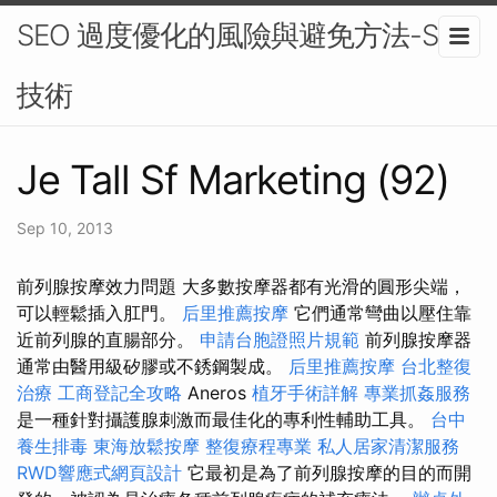
SEO 過度優化的風險與避免方法-SEO
技術
Je Tall Sf Marketing (92)
Sep 10, 2013
前列腺按摩效力問題 大多數按摩器都有光滑的圓形尖端，
可以輕鬆插入肛門。
后里推薦按摩
它們通常彎曲以壓住靠
近前列腺的直腸部分。
申請台胞證照片規範
前列腺按摩器
通常由醫用級矽膠或不銹鋼製成。
后里推薦按摩
台北整復
治療
工商登記全攻略
Aneros
植牙手術詳解
專業抓姦服務
是一種針對攝護腺刺激而最佳化的專利性輔助工具。
台中
養生排毒
東海放鬆按摩
整復療程專業
私人居家清潔服務
RWD響應式網頁設計
它最初是為了前列腺按摩的目的而開