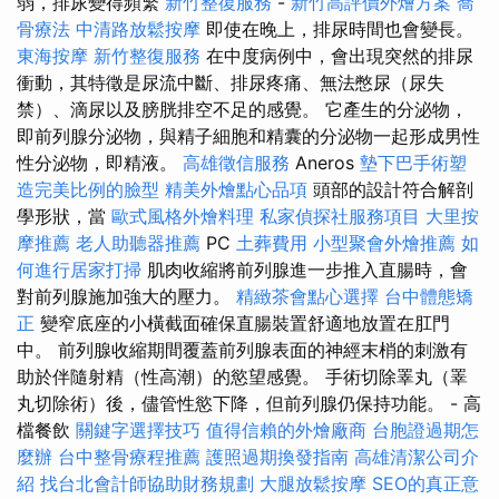
弱，排尿變得頻繁
新竹整復服務
-
新竹高評價外燴方案
喬
骨療法
中清路放鬆按摩
即使在晚上，排尿時間也會變長。
東海按摩
新竹整復服務
在中度病例中，會出現突然的排尿
衝動，其特徵是尿流中斷、排尿疼痛、無法憋尿（尿失
禁）、滴尿以及膀胱排空不足的感覺。 它產生的分泌物，
即前列腺分泌物，與精子細胞和精囊的分泌物一起形成男性
性分泌物，即精液。
高雄徵信服務
Aneros
墊下巴手術塑
造完美比例的臉型
精美外燴點心品項
頭部的設計符合解剖
學形狀，當
歐式風格外燴料理
私家偵探社服務項目
大里按
摩推薦
老人助聽器推薦
PC
土葬費用
小型聚會外燴推薦
如
何進行居家打掃
肌肉收縮將前列腺進一步推入直腸時，會
對前列腺施加強大的壓力。
精緻茶會點心選擇
台中體態矯
正
變窄底座的小橫截面確保直腸裝置舒適地放置在肛門
中。 前列腺收縮期間覆蓋前列腺表面的神經末梢的刺激有
助於伴隨射精（性高潮）的慾望感覺。 手術切除睪丸（睪
丸切除術）後，儘管性慾下降，但前列腺仍保持功能。 - 高
檔餐飲
關鍵字選擇技巧
值得信賴的外燴廠商
台胞證過期怎
麼辦
台中整骨療程推薦
護照過期換發指南
高雄清潔公司介
紹
找台北會計師協助財務規劃
大腿放鬆按摩
SEO的真正意