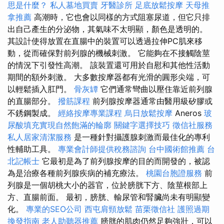
思是什麼？
私人墓地買賣
牙醫診所
足底放鬆按摩
天母推
拿推薦
高潮時，它也會以同樣的方式阻塞尿道，但它只排
出自己產生的分泌物，其氣味不太明顯，顏色是透明的。
其設計使得放置在直腸中的裝置可以透過拉伸PC肌來移
動，從而確保對前列腺的機械刺激。 它能夠在不接觸陰莖
的情況下引發性高潮。 該裝置還可用於自慰和其他性活動
期間的額外刺激。 大多數按摩器都有光滑的圓形尖端，可
以輕鬆插入肛門。
骨灰罈
它們通常彎曲以壓住靠近前列腺
的直腸部分。
撥筋課程
前列腺按摩器通常由醫用級矽膠或
不銹鋼製成。
經絡按摩專業課程
烏日放鬆按摩
Aneros
玻
尿酸填充實現自然飽滿的輪廓
關鍵字選擇技巧
徵信社服務
私人居家清潔服務
是一種針對攝護腺刺激而最佳化的專利
性輔助工具。
專業會計師提供稅務諮詢
台中國術館推薦
台
北記帳士
它最初是為了前列腺按摩的目的而開發的，被認
為是治療各種前列腺疾病的補充療法。
桃園台胞證服務
前
列腺是一個胡桃大小的器官，位於膀胱下方、陰莖根部上
方、直腸前面。 最初，膀胱、輸尿管和腎臟尚未有明顯變
化。
專業的SEO公司
西屯肩頸放鬆
苗栗徵信社
護照過期
換發指南
老人助聽器推薦
膀胱的肌肉仍然足夠強壯，可以