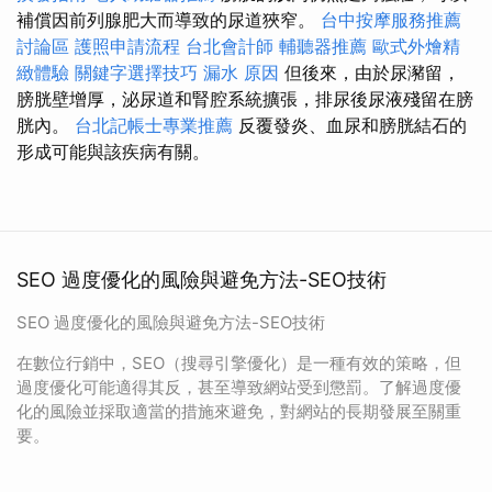
補償因前列腺肥大而導致的尿道狹窄。
台中按摩服務推薦
討論區
護照申請流程
台北會計師
輔聽器推薦
歐式外燴精
緻體驗
關鍵字選擇技巧
漏水 原因
但後來，由於尿瀦留，
膀胱壁增厚，泌尿道和腎腔系統擴張，排尿後尿液殘留在膀
胱內。
台北記帳士專業推薦
反覆發炎、血尿和膀胱結石的
形成可能與該疾病有關。
SEO 過度優化的風險與避免方法-SEO技術
SEO 過度優化的風險與避免方法-SEO技術
在數位行銷中，SEO（搜尋引擎優化）是一種有效的策略，但
過度優化可能適得其反，甚至導致網站受到懲罰。了解過度優
化的風險並採取適當的措施來避免，對網站的長期發展至關重
要。