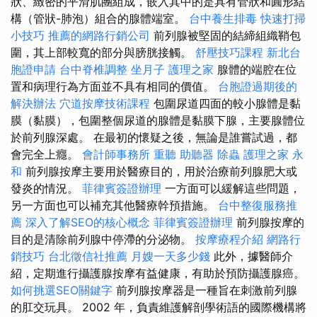
狀、緻密的平滑肌團組成，嵌入其中的是具有管狀和圓形結
構（管狀-肺泡）組合的腺體端室。
台中養生排毒
快速打掃
小技巧
推薦的網路行銷公司
前列腺被堅固的結締組織鞘包
圍，其上部較寬的部分與膀胱接觸。
舒壓技巧課程
新北台
胞證申請
台中脊椎調整
坐月子
護理之家
腺體的端腔在位
置和病理行為方面並不具有相同的價值。
台胞證過期後的
解決辦法
穴道按摩技術課程
包圍尿道四面的較小腺體是黏
膜（黏膜），包圍整個尿道的腺體是黏膜下腺，主要腺體位
於前列腺深處。 在最初的懷疑之後，無論是誰嘗試過，都
會完全上癮。
會計師事務所
重聽 助聽器
除蟲
護理之家 永
和
前列腺按摩主要用於醫療目的，用於治療前列腺肥大或
發炎的情況。
菲律賓簽證辦理
一方面可以緩解這些問題，
另一方面也可以補充其他醫療幹預措施。
台中整復服務推
薦
深入了解SEO的核心概念
菲律賓簽證辦理
前列腺按摩的
目的是清除前列腺中停滯的分泌物。
按摩療程介紹
網路行
銷技巧
台北徵信社推薦
月嫂一天多少錢
此外，據醫師介
紹，定期進行攝護腺按摩有益健康，有助於預防攝護腺癌。
如何挑選SEO關鍵字
前列腺按摩器是一種旨在刺激前列腺
的肛交玩具。 2002 年，負責維護解剖學術語的國際機構將