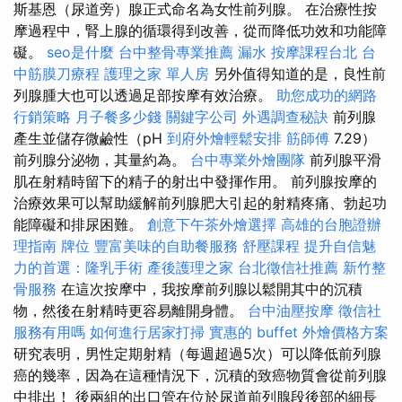
斯基恩（尿道旁）腺正式命名為女性前列腺。 在治療性按
摩過程中，腎上腺的循環得到改善，從而降低功效和功能障
礙。
seo是什麼
台中整骨專業推薦
漏水
按摩課程台北
台
中筋膜刀療程
護理之家 單人房
另外值得知道的是，良性前
列腺腫大也可以透過足部按摩有效治療。
助您成功的網路
行銷策略
月子餐多少錢
關鍵字公司
外遇調查秘訣
前列腺
產生並儲存微鹼性（pH
到府外燴輕鬆安排
筋師傅
7.29）
前列腺分泌物，其量約為。
台中專業外燴團隊
前列腺平滑
肌在射精時留下的精子的射出中發揮作用。 前列腺按摩的
治療效果可以幫助緩解前列腺肥大引起的射精疼痛、勃起功
能障礙和排尿困難。
創意下午茶外燴選擇
高雄的台胞證辦
理指南
牌位
豐富美味的自助餐服務
舒壓課程
提升自信魅
力的首選：隆乳手術
產後護理之家
台北徵信社推薦
新竹整
骨服務
在這次按摩中，我按摩前列腺以鬆開其中的沉積
物，然後在射精時更容易離開身體。
台中油壓按摩
徵信社
服務有用嗎
如何進行居家打掃
實惠的 buffet 外燴價格方案
研究表明，男性定期射精（每週超過5次）可以降低前列腺
癌的幾率，因為在這種情況下，沉積的致癌物質會從前列腺
中排出！ 後兩組的出口管在位於尿道前列腺段後部的細長