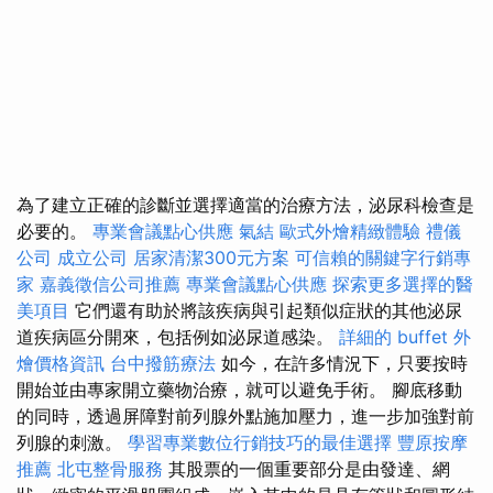
為了建立正確的診斷並選擇適當的治療方法，泌尿科檢查是
必要的。
專業會議點心供應
氣結
歐式外燴精緻體驗
禮儀
公司
成立公司
居家清潔300元方案
可信賴的關鍵字行銷專
家
嘉義徵信公司推薦
專業會議點心供應
探索更多選擇的醫
美項目
它們還有助於將該疾病與引起類似症狀的其他泌尿
道疾病區分開來，包括例如泌尿道感染。
詳細的 buffet 外
燴價格資訊
台中撥筋療法
如今，在許多情況下，只要按時
開始並由專家開立藥物治療，就可以避免手術。 腳底移動
的同時，透過屏障對前列腺外點施加壓力，進一步加強對前
列腺的刺激。
學習專業數位行銷技巧的最佳選擇
豐原按摩
推薦
北屯整骨服務
其股票的一個重要部分是由發達、網