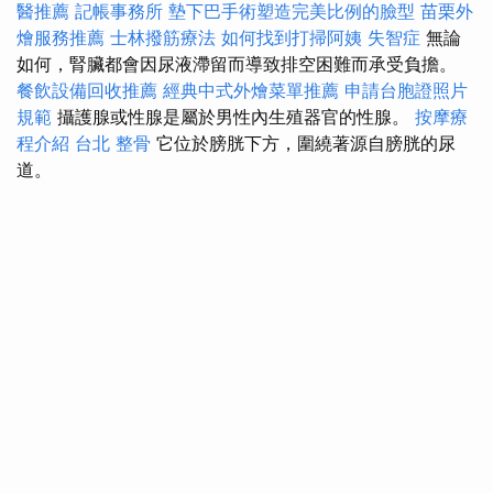
醫推薦
記帳事務所
墊下巴手術塑造完美比例的臉型
苗栗外
燴服務推薦
士林撥筋療法
如何找到打掃阿姨
失智症
無論
如何，腎臟都會因尿液滯留而導致排空困難而承受負擔。
餐飲設備回收推薦
經典中式外燴菜單推薦
申請台胞證照片
規範
攝護腺或性腺是屬於男性內生殖器官的性腺。
按摩療
程介紹
台北 整骨
它位於膀胱下方，圍繞著源自膀胱的尿
道。