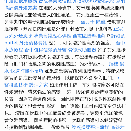
中運動按摩服務
合法專業徵信協助
谷歌SEO優化策略
新竹
高評價外燴方案
在她的大師班中，艾米麗·莫爾斯讓您能夠
公開談論性並發現更大的性滿足。 前列腺產生一種液體，
與睪丸中的精子細胞結合形成精子。
坐月子
除蟲
借助前列
腺按摩（無論是內部還是外部）刺激前列腺（也稱為
正宗
西式外燴風味
專業會議點心供應
西屯區按摩推薦
P
詳細的
buffet 外燴價格資訊
點），可以增加性高潮的強度。
台中
水療療程
台中值得信賴的牙醫
骨導式助聽器
許多前列腺按
摩器都具有振動模式以增加刺激，有些按摩器設計有按壓會
陰（肛門和陰囊之間的敏感性感區）的外部組件。
頂樓 漏
水
快速打掃小技巧
如果您想購買前列腺按摩器，請確保您
購買的是底部發炎的按摩器，以確保它不會滑入肛門。
中
醫推拿技術
護理之家
如果使用正確，前列腺按摩器可以在
性愛過程中帶來強烈的感覺。 這一段尿道處於特別關鍵的
位置，因為它穿過前列腺，因此即使在前列腺良性或惡性腫
大的情況下也會受到壓迫，從而導致排尿困難或完全無法排
尿。 滯留在膀胱中的尿液最終會被感染，穿刺引流尿液也
會促進感染。 隨著時間的推移，膀胱的感染可以到達腎盆
並擴散到腎臟組織。 - 餐飲預算
護照換發辦理流程
高雄牙