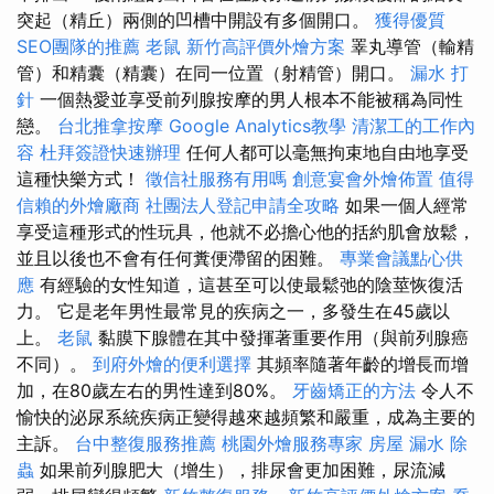
突起（精丘）兩側的凹槽中開設有多個開口。
獲得優質
SEO團隊的推薦
老鼠
新竹高評價外燴方案
睪丸導管（輸精
管）和精囊（精囊）在同一位置（射精管）開口。
漏水 打
針
一個熱愛並享受前列腺按摩的男人根本不能被稱為同性
戀。
台北推拿按摩
Google Analytics教學
清潔工的工作內
容
杜拜簽證快速辦理
任何人都可以毫無拘束地自由地享受
這種快樂方式！
徵信社服務有用嗎
創意宴會外燴佈置
值得
信賴的外燴廠商
社團法人登記申請全攻略
如果一個人經常
享受這種形式的性玩具，他就不必擔心他的括約肌會放鬆，
並且以後也不會有任何糞便滯留的困難。
專業會議點心供
應
有經驗的女性知道，這甚至可以使最鬆弛的陰莖恢復活
力。 它是老年男性最常見的疾病之一，多發生在45歲以
上。
老鼠
黏膜下腺體在其中發揮著重要作用（與前列腺癌
不同）。
到府外燴的便利選擇
其頻率隨著年齡的增長而增
加，在80歲左右的男性達到80%。
牙齒矯正的方法
令人不
愉快的泌尿系統疾病正變得越來越頻繁和嚴重，成為主要的
主訴。
台中整復服務推薦
桃園外燴服務專家
房屋 漏水
除
蟲
如果前列腺肥大（增生），排尿會更加困難，尿流減